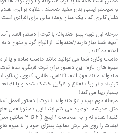
ممکن است همه ما بدانیم، هندوانه و انواع توت ها فوای
دلیل کالری کم ، یک میان وعده عالی برای افرادی است ک
مرحله اول تهیه پیتزا هندوانه با توت | دستور العمل آسا
آنچه شما نیاز دارید//هندوانه: از انواع گرد و بدون دانه
استفاده کنید.
ماست وگان: شما می توانید مانند ماست ساده و یا از م
میوه های تازه: این دستور برای توت فرنگی، شاه توت، 
هندوانه مانند موز، انبه، آناناس، طالبی، کیوی، زردآلو، ا
تزئینات: از برگ نعناع و نارگیل خشک شده و یا اضاف
بسیار زیبا می کند!
مرحله دوم تهیه پیتزا هندوانه با توت | دستور العمل آسا
مثل همیشه، توصیه می کنم ابتدا این دستورالعمل های گ
لبنیات را روی هر برش بمالید.پیتزای خود را با میوه ها