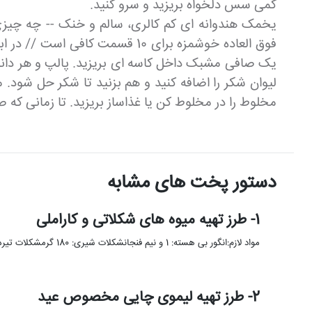
کمی سس دلخواه بریزید و سرو کنید.
یخمک هندوانه ای کم کالری، سالم و خنک -- چه چیزی
فوق العاده خوشمزه برای 10 قسمت
مخلوط را در مخلوط کن یا غذاساز بریزید. تا زمانی که 
دستور پخت های مشابه
1- طرز تهیه میوه های شکلاتی و کاراملی
مواد لازم:انگور بی هسته: 1 و نیم فنجانشکلات شیری: 180 گرمشکلات تیره: 180 گرمشکلات سفید: 90 گرمروغن نارگیل: 1 ق …
2- طرز تهیه لیموی چایی مخصوص عید