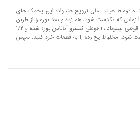
ه شده توسط هیئت ملی ترویج هندوانه این یخمک های
و آن را تا زمانی که یکدست شود، هم زده و بعد پوره را از طریق
یک صافی مشبک داخل کاسه ای بریزید. پالپ و هر دانه ای را دور بریزید. 8 فنجان آب میوه را اندازه بگیرید؛ کمی یک قوطی لیموناد ، 1 قوطی کنسرو آناناس پوره شده و 1/2
 یک تابه 13*9 بریزید. بپوشانید و فریز کنید تا سفت شود. مخلوط یخ زده را به قطعات خرد کنید. سپس