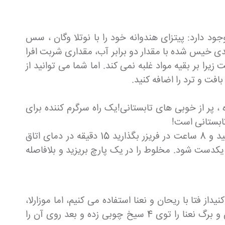
جود دارد: پیتزای هندوانه خود را با نوتلا وگان ، سس
هندی خیس شده با مقدار دو برابر آب، مقداری شربت افرا
را بر بقیه مواد غلبه نمی کند. اما شما می توانید از
فت و ترد را اضافه کنید.
 پر از خوبی های تابستانی!یک راه سرگرم کننده برای
تابستانی است!
اسموتی هندوانه در ابتدا باید 8 فنجان مکعب های هندوانه را در یک لایه کیسه پلاستیکی فریزر بسیار بزرگ قرار دهید و 8 ساعت در فریزر بگذارید 15 دقیقه در دمای اتاق
1 قوطی لیموناد را در مخلوط کن بریزید تا یکدست شود. مخلوط را در یک پارچ بریزید و بلافاصله
از فتا با ریحان و نعنا استفاده می کنیم، اما موزارلا،
هالومی یا پنیر آبی نیز طعم شگفت انگیزی دارند! 2 فنجان هندوانه مکعبی با 1 فنجان فتا مکعبی و برگ های ریحان و برگ نعنا را توی 4 سیخ چوبی زده و بعد روی آن را