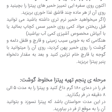
اکنون روی سفره ایی تمییز خمیر های پیتزا را بچینید و
روی آن از هر ماده چند قاشق غذا خوری بریزید.
(اگر میخواهید خمیر نرم تری داشته باشید می توانید
قبل ریختن مواد کمی روی خمیر سس کچاپ بمالید یا
با آبپاش مخصوص آشپزی کمی آب بپاشید)
هنگامی که به خوبی سیب زمینی و قارچ و فلفل دلمه و
گوشت را روی خمیر پهن کردید، روی آن را میتوانید با
گوجه یا قارچ خام تزئین کنید و بعد به مقدار دلخواه
پنیر پیتزا بریزید.
مرحله ی پنجم تهیه پیتزا مخلوط گوشت:
فر را در دمای ۱۸۰ گرم داغ کنید و پیتزا را به مدت ۵ الی
۸ دقیقه در فر بگذارید.
در این مدت حواستان باشد که پیتزا نسوزد و بتوانید
آن را به موقع از فر در بیاورید.