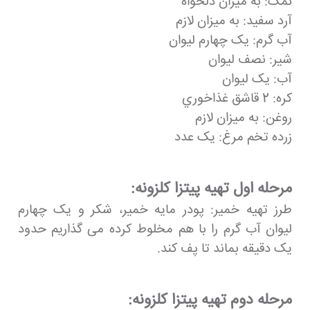
نمک: به ميزان دلخواه
آرد سفید: به میزان لازم
آب گرم: یک چهارم لیوان
شیر: نصف لیوان
آب: یک لیوان
کره: 2 قاشق غذاخوري
روغن: به میزان لازم
زرده تخم مرغ: یک عدد
مرحله اول تهيه پيتزا كلزونه:
طرز تهیه خمیر: پودر مایه خمیر، شکر و یک چهارم
لیوان آب گرم را با هم مخلوط کرده می گذاریم حدود
یک دقیقه بماند تا پف کند.
مرحله دوم تهيه پيتزا كلزونه: