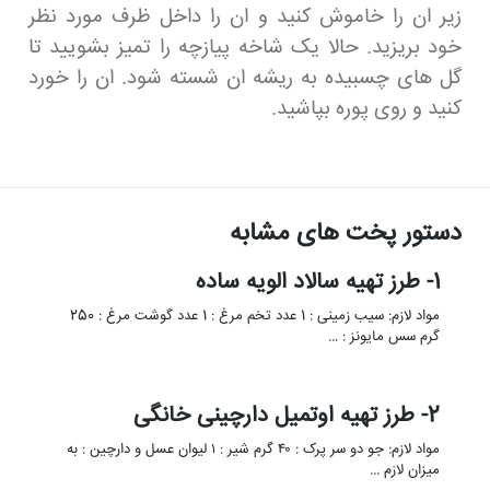
زیر ان را خاموش کنید و ان را داخل ظرف مورد نظر
خود بریزید. حالا یک شاخه پیازچه را تمیز بشویید تا
گل های چسبیده به ریشه ان شسته شود. ان را خورد
کنید و روی پوره بپاشید.
دستور پخت های مشابه
1- طرز تهیه سالاد الویه ساده
مواد لازم: سیب زمینی : 1 عدد تخم مرغ : 1 عدد گوشت مرغ : 250
گرم سس مایونز : …
2- طرز تهیه اوتمیل دارچینی خانگی
مواد لازم: جو دو سر پرک : ۴۰ گرم شیر : ۱ لیوان عسل و دارچین : به
میزان لازم …