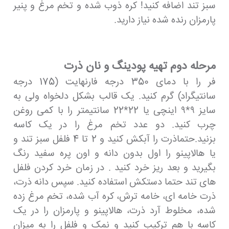
سبز تند اضافه کنید! کره ذوب شده و تخم مرغ و پنیر
پارمزان رنده شده نیاز دارید.
مرحله دوم تهیه پودینگ و نان ذرت
فر را با دمای 350 درجه فارنهایت (175 درجه
سانتیگراد) گرم کنید. یک قالب بشکل دلخواه ولی به
سایز ۹*۹ اینچی یا 22*22 سانتیمتر را با کمی روغن
چرب کنید. دو عدد تخم مرغ را در یک کاسه
بزنید.حتماذرت را آبکش کنید و 2 تا 4 فلفل سبز تند و
یا هالاپینو را اول بدون دانه و اون پره سفید رنگ
بگیرید و بعد ریز خرد کنید . در زمان خرد کردن فلفل
های تند حتما دستکش استفاده کنید. سپس دانه ذرت،
ذرت خامه ای، خامه ترش، کره آب شده، تخم مرغ زده
شده، مخلوط آرد ذرت، هالاپینو و پارمزان را در یک
کاسه با هم ترکیب کنید و نمک و فلفل را به میزان