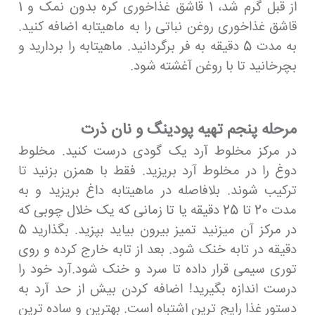
از قبل گرم شد، 1 قاشق غذاخوری کره بدون نمک و 1
قاشق غذاخوری روغن نباتی را به ماهیتابه اضافه کنید.
به مدت 5 دقیقه به فر برگردانید. ماهیتابه را بردارید و
بچرخانید تا با روغن آغشته شود.
مرحله پنجم تهیه پودینگ و نان ذرت
در مرکز مخلوط آرد یک گودی درست کنید. مخلوط
دوغ را در مخلوط آرد بریزید. فقط با همزن بزنید تا
ترکیب شوند. بلافاصله در ماهیتابه داغ بریزید و به
مدت 20 تا 25 دقیقه یا تا زمانی که یک خلال چوبی که
در مرکز آن میزنید تمیز بیرون بیاید بپزید. بگذارید 5
دقیقه در تابه خنک شود. بعد از تابه خارج کرده و روی
توری سیمی قرار داده تا سرد و خنک شود.آرد خود را
درست اندازه بگیرید! اضافه کردن بیش از حد آرد به
دستور غذا رایج ترین اشتباه است. بهترین و ساده ترین