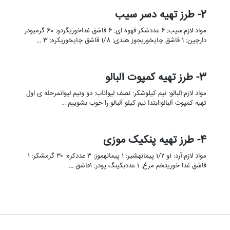
2- طرز تهیه دسر سیب
مواد لازم:سیب: 6 عددشکر قهوه ای: 6 قاشق غذاخوریگردو: 60 گرمپودر
دارچین: 1 قاشق چایخوریجوز هندی: 1/8 قاشق چایخوریکره: 3 …
3- طرز تهیه کمپوت آلبالو
مواد لازم:آلبالو: نیم کیلوشکر: نصف لیوانآب: دو ونیم لیوانمرحله ی اول
تهیه کمپوت آلبالو:ابتدا نیم کیلو آلبالو را خوب بشوییم …
4- طرز تهیه پنکیک موزی
مواد لازم:آرد: ۱و ۱/۲ پیمانهشیر: ۱ پیمانهموز: ۳ عددکره: ۳۰ گرمشکر: ۱
قاشق غذا خوریتخم مرغ: ۱ عددبکینگ پودر: ۱قاشق …