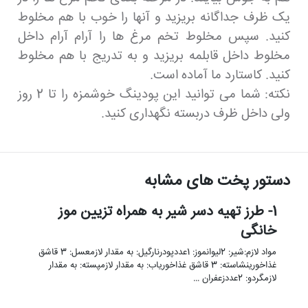
یک ظرف جداگانه بریزید و آنها را خوب با هم مخلوط
کنید. سپس مخلوط تخم مرغ ها را آرام آرام داخل
مخلوط داخل قابلمه بریزید و به تدریج با هم مخلوط
کنید. کاستارد ما آماده است.
نکته: شما می توانید این پودینگ خوشمزه را تا 2 روز
ولی داخل ظرف دربسته نگهداری کنید.
دستور پخت های مشابه
1- طرز تهیه دسر شیر به همراه تزیین موز
خانگی
مواد لازم:شیر: 2لیوانموز: 1عددپودرنارگیل: به مقدار لازمعسل: 3 قاشق
غذاخورینشاسته: 3 قاشق غذاخوریاب: به مقدار لازمپسته: به مقدار
لازمگردو: 2عددزعفران …