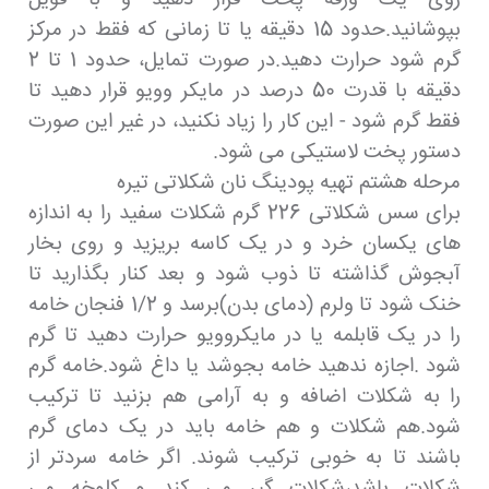
بپوشانید.حدود 15 دقیقه یا تا زمانی که فقط در مرکز
گرم شود حرارت دهید.در صورت تمایل، حدود 1 تا 2
دقیقه با قدرت 50 درصد در مایکر وویو قرار دهید تا
فقط گرم شود - این کار را زیاد نکنید، در غیر این صورت
دستور پخت لاستیکی می شود.
مرحله هشتم تهیه پودینگ نان شکلاتی تیره
برای سس شکلاتی 226 گرم شکلات سفید را به اندازه
های یکسان خرد و در یک کاسه بریزید و روی بخار
آبجوش گذاشته تا ذوب شود و بعد کنار بگذارید تا
خنک شود تا ولرم (دمای بدن)برسد و 1/2 فنجان خامه
را در یک قابلمه یا در مایکروویو حرارت دهید تا گرم
شود .اجازه ندهید خامه بجوشد یا داغ شود.خامه گرم
را به شکلات اضافه و به آرامی هم بزنید تا ترکیب
شود.هم شکلات و هم خامه باید در یک دمای گرم
باشند تا به خوبی ترکیب شوند. اگر خامه سردتر از
شکلات باشد،شکلات گیر می کند و کلوخه می