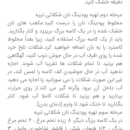
دقیقه خشک کنید.
مرحله دوم تهیه پودینگ نان شکلاتی تیره
مخلوط پودینگ نان را درست کنید:مکعب های نان
خشک شده را در یک کاسه بزرگ بریزید و کنار بگذارید.
باید از یک کاسه بزرگ استفاده کنید، زیرا بعداً مخلوط
کاسترد را به نان اضافه خواهید کرد.شکلات تلخ خرد
شده را روی ظرف آب در حال جوش ذوب کنید، گهگاهی
هم بزنید تا تمام شکلات ها تقریبا آب شوند. اجازه
ندهید آب در حال جوشیدن کف کاسه را لمس کند، در
غیر این صورت شکلات را می سوزانید یا اجازه می دهید
آب داخل آن برود وگرنه گیر می کند.از روی حرارت
بردارید و هم بزنید تا شکلات کاملا آب شود. کنار
بگذارید تا خنک شود تا ولرم (دمای بدن).
مرحله سوم تهیه پودینگ نان شکلاتی تیره
در یک کاسه بزرگ دیگر، 8 زرده تخم مرغ ، 2 تخم مرغ
بزرگ ، 1/2 فنجان شکر، 1 قاشق غذاخوری وانیل، 3