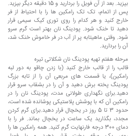
بپزید. بعد از آن فویل را بردارید و 15 دقیقه دیگر بپزید.
پس از اتمام، تک تک رامکین ها را با احتیاط از فر
خارج کنید و هر کدام را روی توری کیک سیمی قرار
دهید تا خنک شود. پودینگ نان بهتر است گرم سرو
شود. وقتی ماهیتابه پر از آب در فر خاموش خنک شد،
آن را بردارید.
مرحله هفتم تهیه پودینگ نان شکلاتی تیره
قالب را از قالب خارج کنید (با زدن چاقو به دور لبه
رامکین)، یا قسمت های مربعی آن را از تابه بزرگ
پودینگ پخته برش دهید و آن را در بشقاب سرو قرار
دهید.برای نگهداری طولانی مدت، پودینگ نان را در
رامکین آن که با پوشش پلاستیکی پوشانده شده است،
حدود 3 تا 5 روز در یخچال قرار دهید.برای گرم کردن
مجدد، بگذارید یک ساعت در یخچال بماند. فر را با
دمای 300 درجه فارنهایت گرم کنید. همه رامکین ها را
روی یک ورقه پخت قرار دهید و با فویل