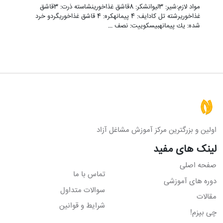
مواد لازم:شیر: 3ليوانشکر: 8قاشق غذاخورينشاسته ذرت: 3قاشق
غذاخوريرشته تل کادایف: 4 پيمانهکره: 4 قاشق غذاخوريگردو خرد
شده: يك پيمانهبیسکوییت: نصف …
اولین و بزرگترین مرکز آموزش مشاغل آزاد
لینک های مفید
صفحه اصلی
تماس با ما
دوره های آموزشی
سوالات متداول
مقالات
شرایط و قوانین
چی بپزم!