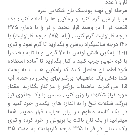
نان: 1 عدد
مرحله اول تهیه پودینگ نان شکلاتی تیره
فر را از قبل گرم کنید و رامکین ها را آماده کنید: یک
قفسه فر را در وسط قرار دهید و فر را با دمای 275
درجه فارنهایت گرم کنید . (بله، 275 درجه فارنهایت) یا
140 درجه سانتیگراد روشن و بگذارید تا گرم شود و توی
11-12 رامکین شش اونس یا 70 گرمی و یا تابه پخت را
با کره خوبی چرب کنید و کنار بگذارید تا آماده استفاده
شود.اطمینان حاصل کنید که رامکین ها یا تابه پخت
شما داخل یک ماهیتابه بزرگتر برای پختن در حمام آب
قرار می گیرند. ماهیتابه بزرگتر را نیز کنار بگذارید. مقدار
مورد نیاز شکلات را وزن کنید. سپس با یک چاقوی تیز
بزرگ، شکلات تلخ را به اندازه های یکسان خرد کنید و
در یک کاسه مقاوم در برابر حرارت قرار دهید. شما
میتوانید از یک نان باکت یا بریوش را خرد کرده و توی
یک سینی در فر با 225 درجه فارنهایت به مدت 35