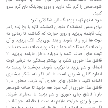
شود.سس را گرم نگه دارید و روی پودینگ نان گرم سرو
کنید.
مرحله نهم تهیه پودینگ نان شکلاتی تیره
برای سس تمشک 2 فنجان تمشک، تازه یا یخ زده را در
یک قابلمه بریزید و روی حرارت کم گذاشته تا زمانی که
توت ها نرم و له شوند و بعد توی یک الک بریزید و آن
را صاف کرده تا دانه جدا و یک پوره صاف بدست بیاید.
توت های صاف شده را دوباره داخل قابلمه بریزید. 2
قاشق غذا خوری شکر، یا بیشتر بستگی به ترشی توت
اضافه و هم بزنید تا ترکیب شوند. بچشید تا ببینید به
اندازه کافی شیرین است یا نه. اگر نه، شکر بیشتری
اضافه کنید، 1 قاشق چای خوری آرد ذرت، محلول در 1
قاشق غذا خوری از آب سرد هم بزنید تا صاف شود.هر
بار 1 قاشق چای خوری و هم بزنید تا مخلوط شوند.
سس را روی حرارت ملایم به مدت 1 دقیقه بجوشانید.
اگر سس به اندازه کافی غلیظ است، بقیه مخلوط را