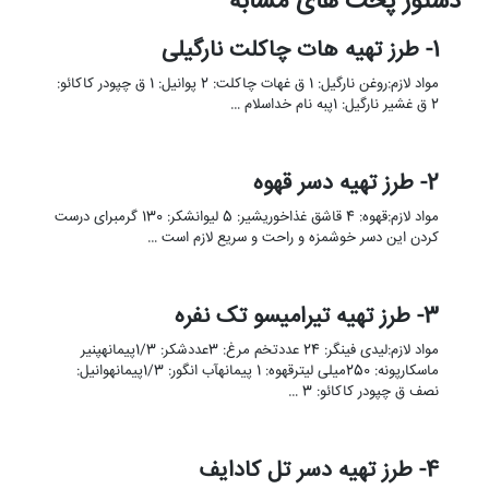
دستور پخت های مشابه
1- طرز تهیه هات چاکلت نارگیلی
مواد لازم:روغن نارگیل: 1 ق غهات چاکلت: 2 پوانیل: 1 ق چپودر کاکائو:
2 ق غشیر نارگیل: 1پبه نام خداسلام …
2- طرز تهیه دسر قهوه
مواد لازم:قهوه: 4 قاشق غذاخوریشیر: 5 لیوانشکر: 130 گرمبرای درست
کردن این دسر خوشمزه و راحت و سریع لازم است …
3- طرز تهیه تیرامیسو تک نفره
مواد لازم:لیدی فینگر: 24 عددتخم مرغ: 3عددشکر: 1/3پیمانهپنیر
ماسکارپونه: 250میلی لیترقهوه: 1 پیمانهآب انگور: 1/3پیمانهوانیل:
نصف ق چپودر کاکائو: 3 …
4- طرز تهیه دسر تل كادایف