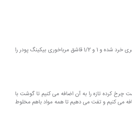
نصف لیوان نان خشک کوبیده شده را در 2/3 لیوان شیر حل می کنیم و مقداری نمک و فلفل و 2 قاشق غذاخوری جعفری خرد شده و 1 و 1/2 قاشق مرباخوری بیکینگ پودر را
وست کنده و رنده می کنیم و در کمی روغن تفت می دهیم تا طلایی شود سپس 250 گرم گوشت چرخ کرده تازه را به آن اضافه می کنیم تا گوشت با
و فلفل به آن اضافه می کنیم و تفت می دهیم تا همه مواد باهم مخلوط