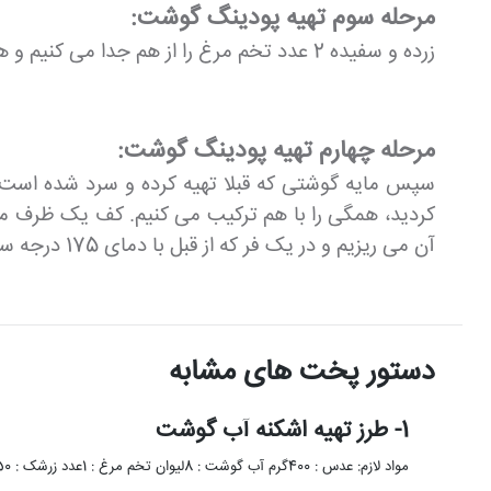
مرحله سوم تهیه پودینگ گوشت:
زرده و سفیده 2 عدد تخم مرغ را از هم جدا می کنیم و هر کدام را جداگانه می زنیم تا پف کنند.
مرحله چهارم تهیه پودینگ گوشت:
سپس مایه گوشتی که قبلا تهیه کرده و سرد شده است را 
کردید، همگی را با هم ترکیب می کنیم. کف یک ظرف منا
آن می ریزیم و در یک فر که از قبل با دمای 175 درجه سانتی گراد گرم کرده ایم قرار می دهیم تا پودینگ عمل بیاید.
دستور پخت های مشابه
1- طرز تهیه اشکنه آب گوشت
مواد لازم: عدس : 400گرم آب گوشت : 8لیوان تخم مرغ : 1عدد زرشک : 50گرم نمک،فلفل،زردچوبه : به مقدار …