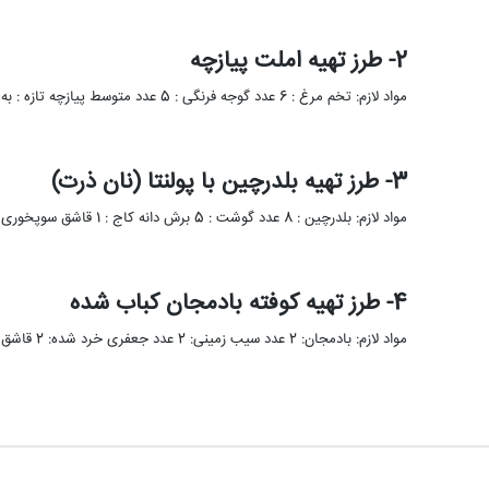
2- طرز تهیه املت پیازچه
مواد لازم: تخم مرغ : 6 عدد گوجه فرنگی : 5 عدد متوسط پیازچه تازه : به میزان دلخواه نمک،فلفل،زردچوبه …
3- طرز تهیه بلدرچین با پولنتا (نان ذرت)
مواد لازم: بلدرچین : 8 عدد گوشت : 5 برش دانه کاج : 1 قاشق سوپخوری کشمش : 1/4 پیمانه …
4- طرز تهیه کوفته بادمجان کباب شده
مواد لازم: بادمجان: 2 عدد سیب زمینی: 2 عدد جعفری خرد شده: 2 قاشق غذاخوری پنیر پیتزا: یک لیوان سبزی …