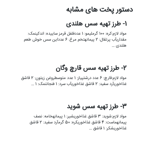
دستور پخت های مشابه
1- طرز تهیه سس هلندی
مواد لازم:کره: 100 گرملیمو: 1 عددفلفل قرمز ساییده: اندکینمک:
مقداریآب پرتقال: 2 پیمانهتخم مرغ: 6 عدداین سس خوش طعم
هلندی …
2- طرز تهیه سس قارچ وگان
مواد لازم:قارچ: 6 عدد درشتپیاز: 1 عدد متوسطروغن زیتون: 2 قاشق
غذاخوریآرد سفید: 2 قاشق غذاخوریآب سرد: 1 فنجاننمک: 1 …
3- طرز تهیه سس شوید
مواد لازم:شوید: 3 قاشق غذاخوریشیر: 1 پیمانهخامه: نصف
پیمانهماست: 4 قاشق غذاخوریکره: 50 گرمآرد سفید: 2 قاشق
غذاخوریشکر: 1 قاشق …