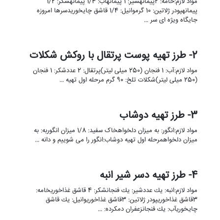
مواد لازم:خامه: 2پیمانهشیر: 1 پیمانهاب: 1/4 پیمانهشکر: 1/2
پیمانهپودر ژلاتین: 10 گرموانیل: 1/4 قاشق چایخوریدسرها امروزه
جایگاه ویژه ای سر …
2- طرز تهیه پوست پرتقال با روکش شکلات
مواد لازم:آب: 1 فنجان (250 میلی لیتر)پرتقال: 2 عددشکر: 1 فنجان
(250 میلی لیتر)شکلات تلخ: 90 گرم مرحله اول تهیه …
3- طرز تهیه دوشاب
مواد لازم:انگور: به میزان دلخواهخاک سفید: 1/8 میزان انگوربه: به
میزان دلخواهمرحله اول تهیه دوشاب:انگور را می شوییم و دانه …
4- طرز تهیه دسر شیر انبه
مواد لازم:انبه: يك عددشیر: يك فنجانشکر: 4 قاشق غذاخوريخامه:
3قاشق غذاخوريپودر ژلاتین: 3قاشق غذاخوريوانیل: يك قاشق
چايخوريآب: يك فنجانزعفران دمکرده: …