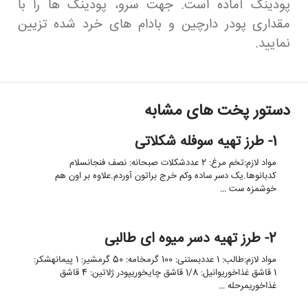
پودینگ آماده است. جهت سرو، پودینگ ها را با
مقداری پودر دارچین و بادام های خرد شده تزیین
نمایید.
دستور پخت های مشابه
1- طرز تهیه سوفله شکلاتی
مواد لازم:تخم مرغ: 2 عددشکلات صبحانه: نصف فنجانسلام
کدبانوها.یک دسر ساده وکم خرج براتون آوردم.علاوه بر اون هم
خوشمزه ست …
2- طرز تهیه دسر میوه ای طالبی
مواد لازم:طالب: 1 عددبستنی: 100 گرمخامه: 50 گرمشیر: 1 پیمانهشکر:
1 قاشق غذاخوریوانیل: 1/8 قاشق چایخوریپودر ژلاتین: 4 قاشق
غذاخوریمرحله …