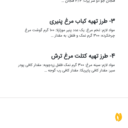
فنجان جو دو سر پرک: 3/4 فنجان …
3- طرز تهیه کباب مرغ پنیری
مواد لازم: تخم مرغ: یک عدد پنیر موزارلا: 100 گرم گوشت مرغ
چرخکرده: 300 گرم نمک و فلفل: به مقدار …
4- طرز تهیه کتلت مرغ ترش
مواد لازم: سینه مرغ: 300 گرم نمک فلفل زردچوبه: مقدار کافی پودر
سیر: مقدار کافی پاپریکا: مقدار کافی رب گوجه …