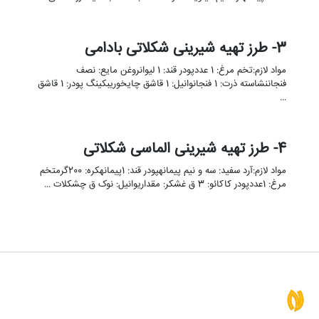
3- طرز تهیه شیرینی شکلاتی بادامی
مواد لازم:تخم مرغ: 1 عددپودر قند: 1 لیوانروغن مایع: نصف
فنجاننشاسته ذرت: 1 فنجانوانیل: 1 قاشق چایخوریبکینگ پودر: 1 قاشق
…
4- طرز تهیه شیرینی الماسی شکلاتی
مواد لازم:آرد سفید: سه و نیم پیمانهپودر قند: 1پیمانهکره: 200گرمتخم
مرغ: 1عددپودر کاکائو: 3 ق غشکر: مقداریوانیل: نوک ق چشکلات …