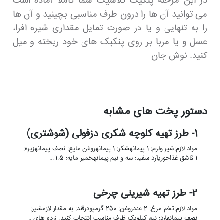
در این مرحله پنکیک کلاسیک شما کاملا آماده است
می توانید آن ها را درون طرف مناسبی بچینید و آن ها
را به تنهایی و یا در صورت تمایل مقداری شیره افرا،
عسل و یا مربا بر روی پنکیک های خود ریخته و میل
کنید. نوش جان
دستور پخت های مشابه
1- طرز تهیه کلوچه شکری دزفولی (شوشتری)
مواد لازم:شیر ولرم: 1 پیمانهشکر: 1 پیمانهروغن مایع: نصف پیمانهزیره:
1 قاشق غذاخوریآرد سفید: سه و نیم پیمانهخمیر مایه: 1.5 …
2- طرز تهیه شیرینی چرخی
مواد لازم:تخم مرغ: 2 عددروغن: 250 گرمپودرقند: به مقدار لازمشیر:
نصف پیمانهآرد: نیم کیلویک ظرف مناسب انتخاب کنید. زرده های …