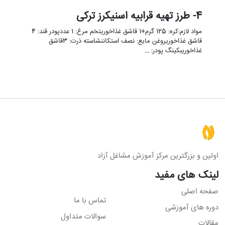
4- طرز تهیه قرابیه اسنیکرز ترکی
مواد لازم:کره: 125 گرم+1 قاشق غذاخوریتخم مرغ: 1 عددپودر قند: 4
قاشق غذاخوریروغن مایع: نصف استکاننشاسته ذرت: 3قاشق
غذاخوریبکینگ پودر: …
اولین و بزرگترین مرکز آموزش مشاغل آزاد
لینک های مفید
صفحه اصلی
تماس با ما
دوره های آموزشی
سوالات متداول
مقالات