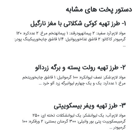
دستور پخت های مشابه
1- طرز تهیه کوکی شکلاتی با مغز نارگیل
مواد لازم:آرد سفید: 2 پیمانهپودرقند: 1 پیمانهتخم مرغ: 2 عددکره: 120
گرمپودر کاکائو: 2 قاشق غذاخوریوانیل: 1/4 قاشق چایخوریبکینگ پودر:
…
2- طرز تهیه رولت پسته و برگه زردآلو
مواد لازم:شکر: نصف لیوانکره: 100 گرموانیل: 1 قاشق چایخوریتخم
مرغ: 1 عددآرد: یک و یک چهارم لیوانبرگه زرد آلو خرد …
3- طرز تهیه ویفر بیسکوییتی
مواد لازم:آب: یک لیوانشکر: یک لیوانشکلات تخته ای: 250
گرمبیسکوییت پتی بور وانیلی: 300 گرمنان بستنی: 2 ورقکره: 100
گرمپودر …