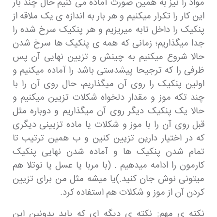
مواد را نیز به همین صورت آماده می کنیم حال چند بار
این کار را تکرار میکنیم و هر بار به اندازه ی یک ملاقه از
پنکیک را داخل تابه میریزیم و هر پنکیک سرخ شده را
جدا میگذاریم؛ زمانی که همه ی پنکیک ها سرخ شدن
حالا شروع میکنیم به چینش و تزیین نهایی آن پس
ظرفی را که ترجیحا پیشدستی باشد را آماده میکنیم و
اولین پنکیک را روی آن میگذاریم، حال روی آن را با
چند تکه موز و مقدار دلخواه شکلات تزیین میکنیم و
حالا یک پنکیک دیگر روی آن میگذاریم و دوباره مثل
قبل روی آن را با موز و شکلات یا ماده تزیینی دیگری
که در اختیار دارین تزیین کنین و ب همین ترتیب تا
تمام شدن پنکیک ها و آماده شدن نهایی پنکیک
کارمون را ادامه میدهیم . (با مربا یا عسل یا نوتلا هم
میتونی نوش جان کنید.)یا میشه مثل من برای تزیین
کردن آن از موز و شکلات هم استفاده کرد.
نکته ی مهم: نکته ی دیگه ای که باید بدونین این