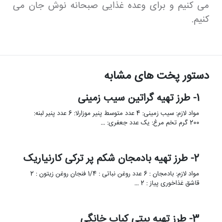
می کنیم و برای وعده غذایی صبحانه نوش جان می
کنیم.
دستور پخت های مشابه
1- طرز تهیه گراتین سیب زمینی
مواد لازم: سیب زمینی: 4 عدد متوسط پنیر موزارلا: 6 عدد پنیر لبنه:
200 گرم تخم مرغ: یک عدد جعفری: …
2- طرز تهیه بادمجان شکم پر ترکی کارنیاریک
مواد لازم: بادمجان : 6 عدد روغن نباتی : 1/4 فنجان روغن زیتون : 2
قاشق غذاخوری پیاز : 2 …
3- طرز تهیه بیتی کباب خانگی