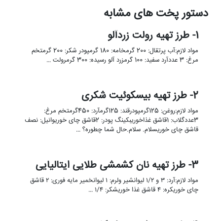
دستور پخت های مشابه
1- طرز تهیه رولت زردآلو
مواد لازم:آب پرتقال: 200 گرمخامه: 180 گرمپودر شکر: 200 گرمتخم
مرغ: 3 عددآرد سفید: 100 گرمزرد آلو رسیده: 300 گرمرولت …
2- طرز تهیه بیسکوئیت شکری
مواد لازم:روغن: 125گرمپودرقند: 125گرمآرد: 450گرمتخم مرغ:
3عددگلاب: 1قاشق غذاخوریبکینگ پودر: 2قاشق چای خوریوانیل: نصف
قاشق چای خوریسلام. سلام.حال شما چطوره؟ …
3- طرز تهیه نان کشمشی طلایی ایتالیایی
مواد لازم:آرد: ۳ و ۱/۲ لیوانشیر ولرم: ۱ لیوانخمیر مایه فوری: ۲ قاشق
چای خوریکره: ۴ قاشق غذا خوریشکر: ۱/۴ …