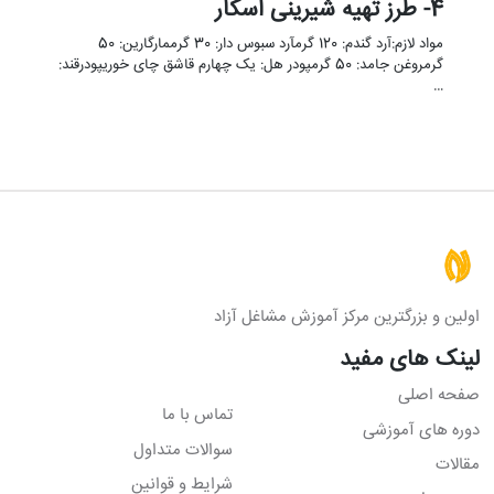
4- طرز تهیه شیرینی اسکار
مواد لازم:آرد گندم: 120 گرمآرد سبوس دار: 30 گرممارگارین: 50
گرمروغن جامد: 50 گرمپودر هل: یک چهارم قاشق چای خوریپودرقند:
…
اولین و بزرگترین مرکز آموزش مشاغل آزاد
لینک های مفید
صفحه اصلی
تماس با ما
دوره های آموزشی
سوالات متداول
مقالات
شرایط و قوانین