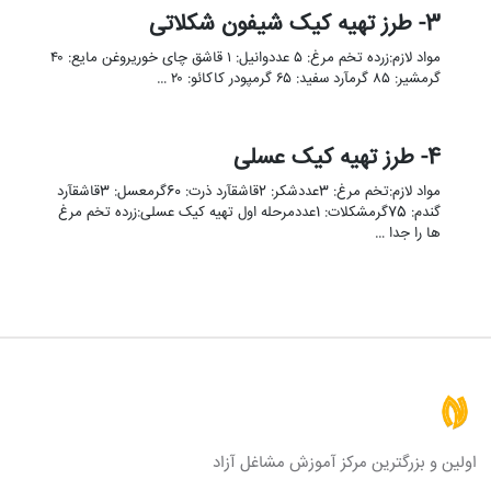
3- طرز تهیه کیک شیفون شکلاتی
مواد لازم:زرده تخم مرغ: ۵ عددوانیل: ۱ قاشق چای خوریروغن مایع: ۴۰
گرمشیر: ۸۵ گرمآرد سفید: ۶۵ گرمپودر کاکائو: ۲۰ …
4- طرز تهیه کیک عسلی
مواد لازم:تخم مرغ: 3عددشکر: 2قاشقآرد ذرت: 60گرمعسل: 3قاشقآرد
گندم: 75گرمشکلات: 1عددمرحله اول تهیه کیک عسلی:زرده تخم مرغ
ها را جدا …
اولین و بزرگترین مرکز آموزش مشاغل آزاد