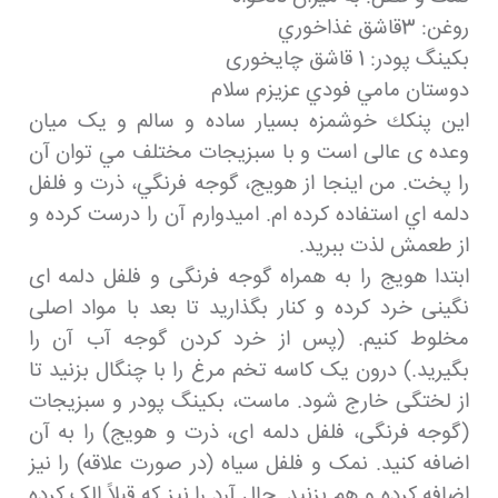
روغن: 3قاشق غذاخوري
بکینگ پودر: 1 قاشق چایخوری
دوستان مامي فودي عزيزم سلام
اين پنكك خوشمزه بسيار ساده و سالم و یک میان
وعده ی عالی است و با سبزيجات مختلف مي توان آن
را پخت. من اينجا از هويج، گوجه فرنگي، ذرت و فلفل
دلمه اي استفاده كرده ام. اميدوارم آن را درست کرده و
از طعمش لذت ببريد.
ابتدا هویج را به همراه گوجه فرنگی و فلفل دلمه ای
نگینی خرد کرده و کنار بگذارید تا بعد با مواد اصلی
مخلوط کنیم. (پس از خرد کردن گوجه آب آن را
بگیرید.) درون یک کاسه تخم مرغ را با چنگال بزنید تا
از لختگی خارج شود. ماست، بکینگ پودر و سبزیجات
(گوجه فرنگی، فلفل دلمه ای، ذرت و هویج) را به آن
اضافه کنید. نمک و فلفل سیاه (در صورت علاقه) را نیز
اضافه کرده و هم بزنید. حال آرد را نیز که قبلاً الک کرده