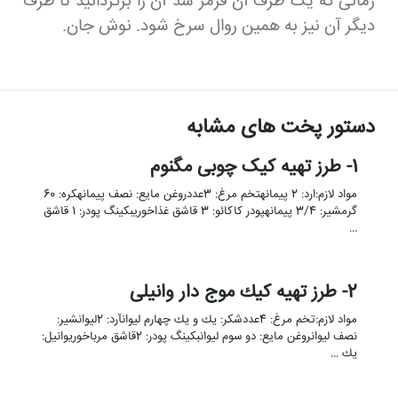
زمانی که یک طرف آن قرمز شد آن را برگردانید تا طرف
دیگر آن نیز به همین روال سرخ شود. نوش جان.
دستور پخت های مشابه
1- طرز تهیه کیک چوبی مگنوم
مواد لازم:ارد: 2 پیمانهتخم مرغ: 3عددروغن مایع: نصف پیمانهکره: 60
گرمشیر: 3/4 پیمانهپودر کاکائو: 3 قاشق غذاخوریبکینگ پودر: 1 قاشق
…
2- طرز تهیه كیك موج دار وانیلی
مواد لازم:تخم مرغ: 4عددشکر: يك و يك چهارم ليوانآرد: 2ليوانشیر:
نصف ليوانروغن مایع: دو سوم ليوانبکینگ پودر: 2قاشق مرباخوريوانیل:
يك …