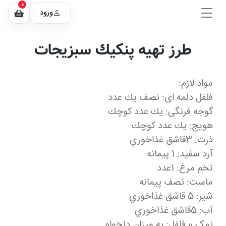
0
ورود
طرز تهیه پنكیك سبزیجات
مواد لازم:
فلفل دلمه ای: نصف يك عدد
گوجه فرنگی: يك عدد كوچك
هویج: يك عدد كوچك
ذرت: 3قاشق غذاخوري
آرد سفید: 1 پيمانه
تخم مرغ: 1عدد
ماست: نصف پيمانه
شیر: 5 قاشق غذاخوري
آب: 5قاشق غذاخوري
نمک و فلفل: به ميزان دلخواه