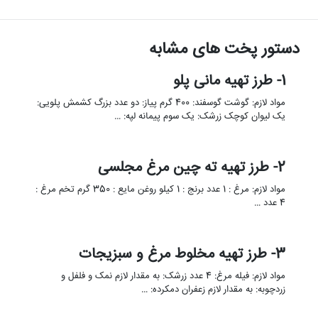
دستور پخت های مشابه
1- طرز تهیه مانی پلو
مواد لازم: گوشت گوسفند: 400 گرم پیاز: دو عدد بزرگ کشمش پلویی:
یک لیوان کوچک زرشک: یک سوم پیمانه لپه: …
2- طرز تهیه ته چین مرغ مجلسی
مواد لازم: مرغ : 1 عدد برنج : 1 کیلو روغن مایع : 350 گرم تخم مرغ :
4 عدد …
3- طرز تهیه مخلوط مرغ و سبزیجات
مواد لازم: فیله مرغ: 4 عدد زرشک: به مقدار لازم نمک و فلفل و
زردچوبه: به مقدار لازم زعفران دمکرده: …