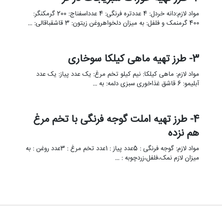
مواد لازم:دانه خردل: 4 عددتره فرنگی: 4 عدداسفناج: 200 گرمکنگر:
400 گرمنمک و فلفل: به میزان دلخواهروغن زیتون: 3 قاشقباقالی: …
3- طرز تهیه ماهی کیلکا سوخاری
مواد لازم: ماهی کیلکا: نیم کیلو تخم مرغ: یک عدد پیاز: یک عدد
آبلیمو: 6 قاشق غذاخوری سبزی دلمه: به …
4- طرز تهیه املت گوجه فرنگی با تخم مرغ
هم نزده
مواد لازم: گوجه فرنگی : 5عدد پیاز : 1عدد تخم مرغ : 3عدد روغن : به
میزان لازم نمک،فلفل،زردچوبه : …