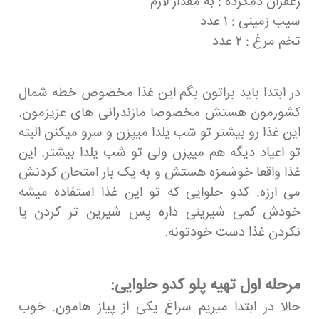
زعفران دمکرده : به مقدار لازم
سیب زمینی : ۱ عدد
تخم مرغ : ۲ عدد
در ابتدا باید براتون بگم این غذا مخصوص خطه شمال
کشورمون هستش مخصوصا مازندرانی های عزیزمون.
این غذا رو بیشتر تو شب یلدا میپزن و سرو میکنن البته
تو اعیاد دیگه هم میپزن ولی تو شب یلدا بیشتر. این
غذا واقعا خوشمزه هستش و به یک بار امتحان کردنش
می ارزه. کدو حلوایی که تو این غذا استفاده میشه
خودش کمی شیرینی داره پس شیرین تر کردن یا
نکردن غذا دست خودتونه.
مرحله اول تهیه پلو کدو حلوایی:
حالا در ابتدا میریم سراغ یکی از پیاز هامون. خوب