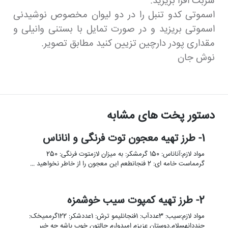
شربت افرا بریزید.
اسموتی کدو تنبل را در دو لیوان مخصوص نوشیدنی
اسموتی بریزید و در صورت تمایل با بستنی وانیلی و
مقداری پودر دارچین تزیین کنید مطابق تصویر.
نوش جان
دستور پخت های مشابه
1- طرز تهیه معجون توت فرنگی و اناناس
مواد لازم:آناناس: 150 گرمشکر: به میزان لازمتوت فرنگی: 250
گرمماست خامه ای: 2 فنجانطعم این معجون را از خاطر نخواهید …
2- طرز تهیه کمپوت سیب خوشمزه
مواد لازم:سیب: 3عددآب: 1فنجانلیمو ترش: 1عددشکر: 122گرممیخک:
چنددانهسلام.دوستان عزیزم امیدوارم حالتون خوب باشه چه خبر