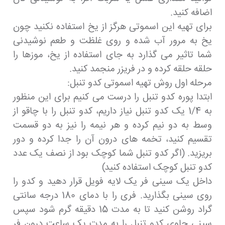
اضافه کنید.
برای تهیه این اسموتی هرگز از یخ استفاده نکنید چون
یخ به مرور آب شده و روی غلظت و طعم نوشیدنی
شما تاثیر می گذارد به جای استفاده از یخ، موزها را
حلقه حلقه کرده و در فریزر منجمد کنید.
مرحله اول روش تهیه اسموتی کدو تنبل:
ابتدا پوره کدو تنبل را درست می کنیم برای این منظور
به 1/4 یک کدو تنبل نیاز داریم، کدو تنبل را با چاقو از
وسط به دو نیم کرده و هر نیمه را نیز به دو قسمت
تقسیم کنید، تخمه های درون آن را جدا کرده و دور
بریزید. (اگر کدو تنبل شما کوچک بود از نصف یک عدد
کدو تنبل کوچک استفاده کنید)
داخل یک سینی فر یک لایه فویل قرار دهید و کدو را
روی سینی بگذارید. فری را با دمای 180 درجه سانتی
گراد روشن کنید تا به مدت 15 دقیقه گرم شود سپس
سینی حاوی کدو تنبل را به مدت یک ساعت درون فر