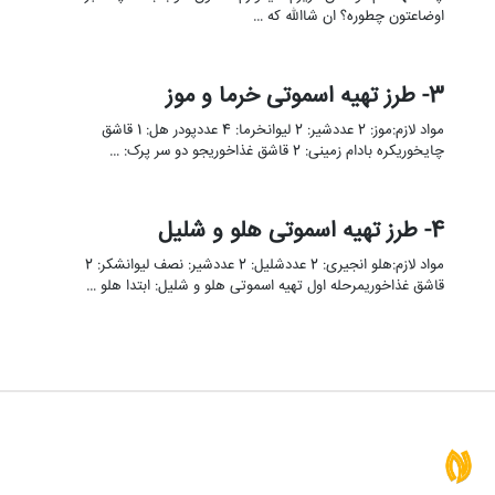
اوضاعتون چطوره؟ ان شاالله که …
3- طرز تهیه اسموتی خرما و موز
مواد لازم:موز: 2 عددشیر: 2 لیوانخرما: 4 عددپودر هل: 1 قاشق
چایخوریکره بادام زمینی: 2 قاشق غذاخوریجو دو سر پرک: …
4- طرز تهیه اسموتی هلو و شلیل
مواد لازم:هلو انجیری: 2 عددشلیل: 2 عددشیر: نصف لیوانشکر: 2
قاشق غذاخوریمرحله اول تهیه اسموتی هلو و شلیل: ابتدا هلو …