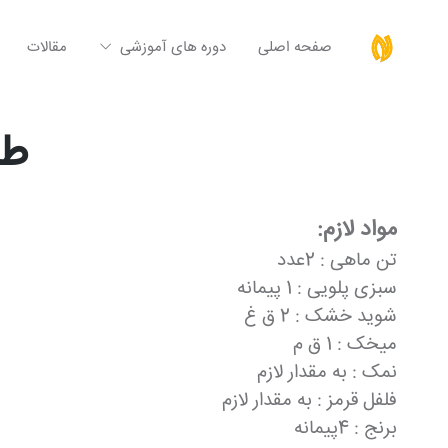
صفحه اصلی
دوره های آموزشی
مقالات
طر
مواد لازم:
تن ماهی : 2عدد
سبزی پلویی : 1 پیمانه
شوید خشک : 2 ق غ
میخک : 1 ق م
نمک : به مقدار لازم
فلفل قرمز : به مقدار لازم
برنج : 4پیمانه