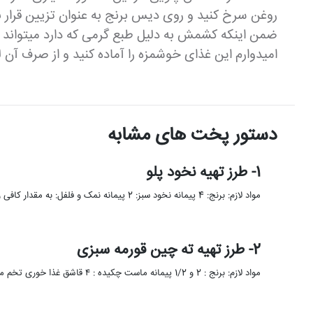
روغن سرخ کنید و روی دیس برنج به عنوان تزیین قرار ب
ضمن اینکه کشمش به دلیل طبع گرمی که دارد میتواند ب
امیدوارم این غذای خوشمزه را آماده کنید و از صرف آن ل
دستور پخت های مشابه
1- طرز تهیه نخود پلو
مواد لازم: برنج: 4 پیمانه نخود سبز: 2 پیمانه نمک و فلفل: به مقدار کافی روغن: به میزان لازم شوید: …
2- طرز تهیه ته چین قورمه سبزی
مواد لازم: برنج : 2 و 1/2 پیمانه ماست چکیده : ۴ قاشق غذا خوری تخم مرغ : ۱ عدد …