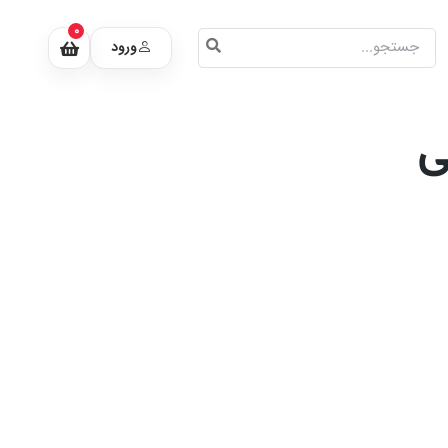
0
ورود
ی