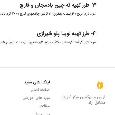
3- طرز تهیه ته چین بادمجان و قارچ
مواد لازم: برنج : 4 پیمانه زعفران : 2 قاشق چایخوری قارچ : 200 گرم بادمجان : 4 عدد تخم …
4- طرز تهیه لوبیا پلو شیرازی
مواد لازم: گوشت گوسفند: 200گرم برنج: 2پیمانه پیاز: یک عدد لوبیا چشم بلبلی: 100گرم روغن: به مقدارلازم سیب زمینی: یک …
لینک های مفید
صفحه اصلی
اولین و بزرگترین مرکز آموزش
دوره های آموزشی
مشاغل آزاد
مقالات
چی بپزم!