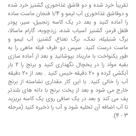
تقریباً خرد شده و دو قاشق غذاخوری گشنیز خرد شده
و دوقاشق غذاخوری آب لیمو و 1/4 فنجان ماست ساده
را آماده کنید و بعد در یک کاسه زنجبیل، سیر، پودر
فلفل قرمز، گشنیز آسیاب شده، زردچوبه، گارام ماسالا،
برگ شنبلیله، نمک، برگ نعناع، ​​گشنیز، آب لیمو و
ماست درست کنید. سپس دو طرف فیله ماهی را به
طور یکنواخت با ماریناد بپوشانید و بعد از آماده سازی
بقیه مواد را در یخچال نگهداری کنید و برنج را 2 بار
آبکشی کرده و 20 دقیقه خیس کنید . بعد از 20 دقیقه
آب را خالی کنید. با این کار مقداری نشاسته از برنج
خارج می شود و بعد از پخت برنج با دانه های بلندتر
پف می کند و بعد در یک صافی روی یک کاسه بریزید
تا آب اضافه آن تخلیه شود و آب را ذخیره کنید (مرحله
3 - 4).