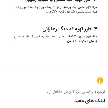
3- طرز تهیه کته عدس با سیب زمینی
مواد لازم: عدس: یک پیمانه برنج: 4 پیمانه پیاز: یک عدد سیر: یک
عدد سیب زمینی: یک عدد ذرت: 30گرم …
4- طرز تهیه ته دیگ زعفرانی
مواد لازم: برنج : 3 كفگير روغن : نصف فنجان شیر : 1 ليوان سرخالي
زعفران دمکرده : 2 قاشق …
اولین و بزرگترین مرکز آموزش مشاغل آزاد
لینک های مفید