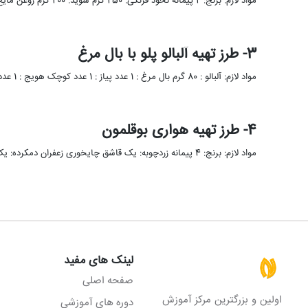
مواد لازم: برنج: 2 پیمانه نخود فرنگی: 250 گرم شوید: 200 گرم روغن مایع: 1/2 استکان نمک و فلفل: به …
3- طرز تهیه آلبالو پلو با بال مرغ
مواد لازم: آلبالو : 80 گرم بال مرغ : 1 عدد پیاز : 1 عدد کوچک هویج : 1 عدد …
4- طرز تهیه هواری بوقلمون
مواد لازم: برنج: 4 پیمانه زردچوبه: یک قاشق چایخوری زعفران دمکرده: یک قاشق سوپخوری گرد لیمو: یک قاشق چایخوری فلفل: …
لینک های مفید
صفحه اصلی
اولین و بزرگترین مرکز آموزش
دوره های آموزشی