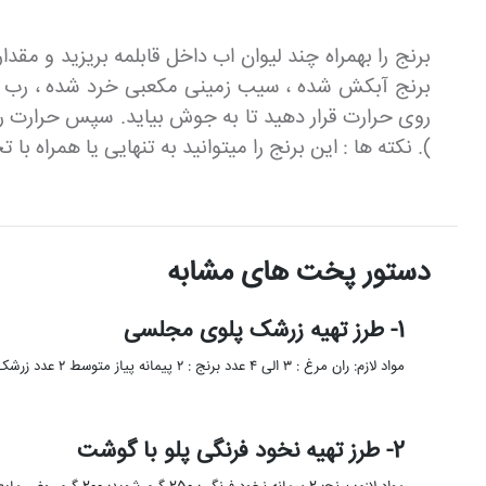
برنج را بهمراه چند لیوان اب داخل قابلمه بریزید و مق
برنج آبکش شده ، سیب زمینی مکعبی خرد شده ، رب گوج
روی حرارت قرار دهید تا به جوش بیاید. سپس حرارت را ک
). نکته ها : این برنج را میتوانید به تنهایی یا همراه
دستور پخت های مشابه
1- طرز تهیه زرشک پلوی مجلسی
مواد لازم: ران مرغ : ۳ الی ۴ عدد برنج : ۲ پیمانه پیاز متوسط ۲ عدد زرشک : نصف …
2- طرز تهیه نخود فرنگی پلو با گوشت