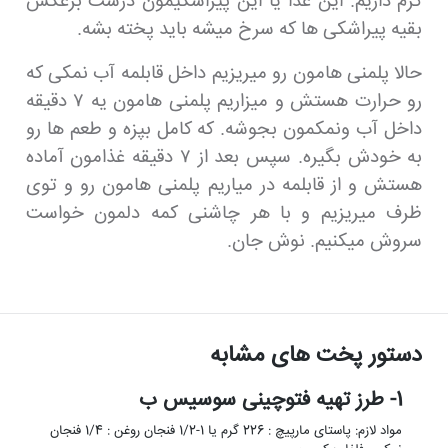
گرم داریم. این غذا یا این پیراشکیمون درست برعکس
بقیه پیراشکی ها که سرخ میشه باید پخته بشه.
حالا پلمنی هامون رو میریزیم داخل قابلمه آب نمکی که
رو حرارت هستش و میزاریم پلمنی هامون یه ۷ دقیقه
داخل آب ونمکمون بجوشه. که کامل بپزه و طعم ها رو
به خودش بگیره. سپس بعد از ۷ دقیقه غذامون آماده
هستش و از قابلمه در میاریم پلمنی هامون رو و توی
ظرف میریزیم و با هر چاشنی کمه دلمون خواست
سروش میکنیم. نوش جان.
دستور پخت های مشابه
1- طرز تهیه فتوچینی سوسیس ب
مواد لازم: پاستای مارپیچ : 226 گرم یا 1-1/2 فنجان روغن : 1/4 فنجان