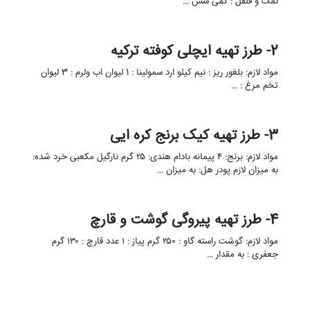
نمک و فلفل : کمی سس …
2- طرز تهیه ایچلی کوفته ترکیه
مواد لازم: بلغور ریز : نیم کیلو ارد سمولینا : 1 لیوان اب ولرم : 3 لیوان
تخم مرغ : …
3- طرز تهیه کیک برنج کره ایی
مواد لازم: برنج: ۴ پیمانه بادام هندی: ۲۵ گرم نارگیل مکعبی خرد شده:
به میزان لازم پودر هل: به میزان …
4- طرز تهیه پیروگی گوشت و قارچ
مواد لازم: گوشت راسته گاو : ۲۵۰ گرم پیاز : ۱ عدد قارچ : ۱۳۰ گرم
جعفری : به مقدار …