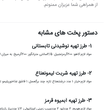
از همراهی شما عزیزان ممنونم.
دستور پخت های مشابه
1- طرز تهیه نوشیدنی تابستانی
مواد لازم:کاهو: 200گرمزنجبیل: 2/5سانتی مترانگور: 200گرمیخ: به میزان لازمابتدا زنجبیل را به قطعات درشت خرد کرده و سپس انگور سفید …
2- طرز تهیه شربت لیمونعناع
مواد لازم:خیار: 1 عدد درشتنعناع تازه: چند برگعسل: 1 قاشق غذاخوریلیمو ترش: 2 عددپودر ژله آلوئه ورا: 1 قاشق غذاخوریآب …
3- طرز تهیه آبمیوه قرمز
مواد لازم:هویج: 2 عددلبو: 2 عددسیب زمینی استانبولی: 1/2 عددپیاز رازیانه: 1 عددبرای تهیه این آبمیوه که در واقع آب …