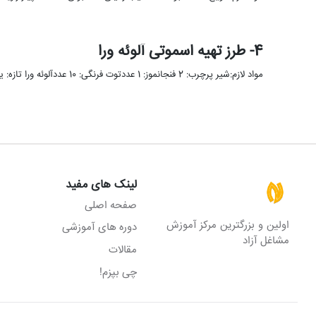
4- طرز تهیه اسموتی آلوئه ورا
مواد لازم:شیر پرچرب: 2 فنجانموز: 1 عددتوت فرنگی: 10 عددآلوئه ورا تازه: یک برش 10 سانتیعسل: 1 قاشق غذاخورینارگیل تازه …
لینک های مفید
صفحه اصلی
اولین و بزرگترین مرکز آموزش
دوره های آموزشی
مشاغل آزاد
مقالات
چی بپزم!