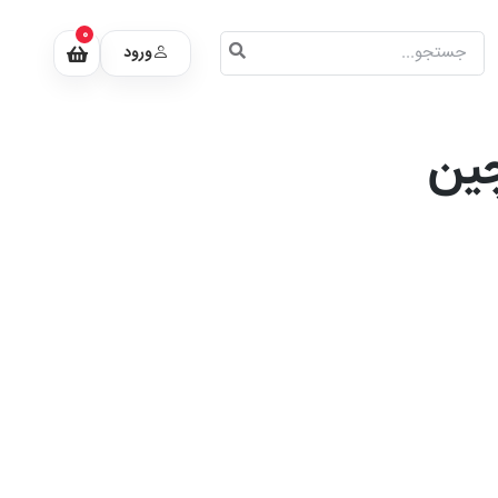
0
ورود
چین