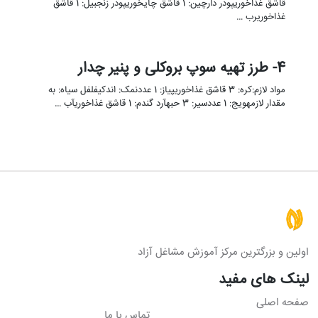
قاشق غذاخوریپودر دارچین: 1 قاشق چایخوریپودر زنجبیل: 1 قاشق
غذاخوریرب …
4- طرز تهیه سوپ بروکلی و پنیر چدار
مواد لازم:کره: 3 قاشق غذاخوریپیاز: 1 عددنمک: اندکیفلفل سیاه: به
مقدار لازمهویج: 1 عددسیر: 3 حبهآرد گندم: 1 قاشق غذاخوریآب …
اولین و بزرگترین مرکز آموزش مشاغل آزاد
لینک های مفید
صفحه اصلی
تماس با ما