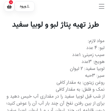
0
ورود
طرز تهیه پتاژ لبو و لوبیا سفید
مواد لازم:
لبو: 4 عدد
سیب زمینی: 1عدد
هویج: 3عدد
لوبیا سفید: 2 لیوان
سیر: 3حبه
روغن زیتون: به مقدار کافی
نمک و فلفل: به مقدار کافی
از شب قبل لوبیا سفید را در مقداری آب خیس دهید و
برای از بین رفتن نفخ آن چند بار آب آن را عوض کنید؛
درون قابلمه ای چند لیوان آب و 1 لیوان لوبیا سفید