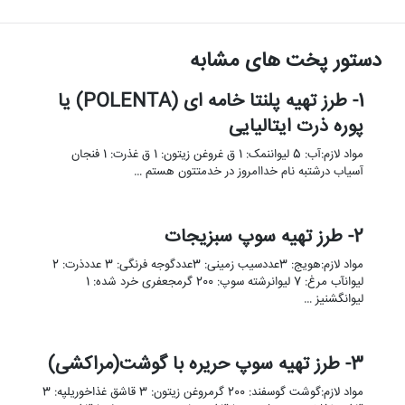
دستور پخت های مشابه
1- طرز تهیه پلنتا خامه ای (POLENTA) یا
پوره ذرت ایتالیایی
مواد لازم:آب: 5 لیواننمک: 1 ق غروغن زیتون: 1 ق غذرت: 1 فنجان
آسیاب درشتبه نام خداامروز در خدمتتون هستم …
2- طرز تهیه سوپ سبزیجات
مواد لازم:هویج: 3عددسیب زمینی: 3عددگوجه فرنگی: 3 عددذرت: 2
لیوانآب مرغ: 7 لیوانرشته سوپ: 200 گرمجعفری خرد شده: 1
لیوانگشنیز …
3- طرز تهیه سوپ حریره با گوشت(مراکشی)
مواد لازم:گوشت گوسفند: 200 گرمروغن زیتون: 3 قاشق غذاخوریلپه: 3