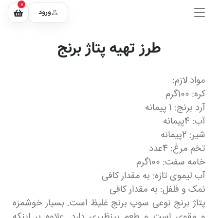
0
ورود
طرز تهیه پتاژ برنج
مواد لازم:
کره: 100گرم
آرد برنج: 1 پیمانه
آب: 4پیمانه
شیر: 2پیمانه
تخم مرغ: 4عدد
خامه سفت: 100گرم
آب لیموی تازه: به مقدار کافی
نمک و فلفل: به مقدار کافی
پتاژ برنج نوعی سوپ برنج غلیظ است. بسیار خوشمزه
و مقوی است و طعم بینظیری دارد. علاوه بر اینکه