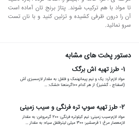
تا مواد با هم ترکیب شوند. پتاژ برنج تان آماده است
آن را درون ظرفی کشیده و تزئین کنید و با نان تست
سرو نمائید.
دستور پخت های مشابه
1- طرز تهیه آش برگک
مواد لازم:آرد: یک و نیم پیمانهنمک و فلفل: به مقدار لازمسبزی آش
(اسفناج ، گشنیز): از هر کدام 100گرمنعنا خشک: …
2- طرز تهیه سوپ تره فرنگی و سیب زمینی
مواد لازم:سیب زمینی: نیم کیلوتره فرنگی: 200 گرمروغن: به مقدار
لازمعصار مرغ: 1 قرصشیر: 300 میلی لیترفلفل سیاه: به مقدار …