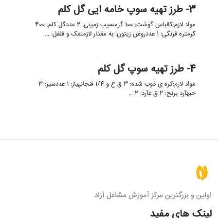
3- طرز تهیه سوپ خامه ایی گل کلم
مواد لازم:کالباس گوشت: 100 گرمسیب زمینی: 2 عددگل کلم: 400
گرمتره فرنگی: 1 عددروغن زیتون: به مقدار لازمنمک و فلفل: …
4- طرز تهیه سوپ گل کلم
مواد لازم:کره ی ذوب شده: 3 ق غ و 1/4 فنجانپیاز: 1 عددسیر: 3
حبهآرد برنج: 2 ق غآرد: 2 …
اولین و بزرگترین مرکز آموزش مشاغل آزاد
لینک های مفید