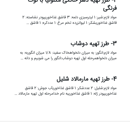
2- طرز تهیه دسر خانگی مگنولیا با توت
فرنگی
مواد لازم:شیر: 1 لیترسبزی دلمه: 3 قاشق غذاخوریپودر نشاسته: 2
قاشق غذاخوریشکر: 1 لیوانزرده تخم مرغ: 1 عددکره: 1 قاشق …
3- طرز تهیه دوشاب
مواد لازم:انگور: به میزان دلخواهخاک سفید: 1/8 میزان انگوربه: به
میزان دلخواهمرحله اول تهیه دوشاب:انگور را می شوییم و دانه …
4- طرز تهیه مارمالاد شلیل
مواد لازم:شلیل: 2 عددشکر: 1 قاشق غذاخوریآب جوش: 2 قاشق
غذاخوریپودر ژله: 1 قاشق غذاخوریبه نام خدامرحله اول تهیه مارمالاد …