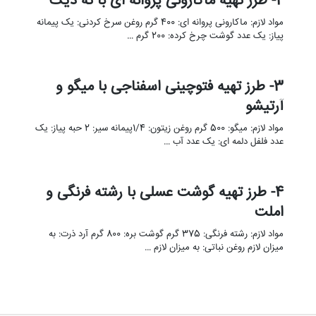
2- طرز تهیه ماکارونی پروانه ای با ته دیگ
مواد لازم: ماکارونی پروانه ای: 400 گرم روغن سرخ کردنی: یک پیمانه
پیاز: یک عدد گوشت چرخ کرده: 200 گرم …
3- طرز تهیه فتوچینی اسفناجی با میگو و
آرتیشو
مواد لازم: میگو: 500 گرم روغن زیتون: 1/4پیمانه سیر: 2 حبه پیاز: یک
عدد فلفل دلمه ای: یک عدد آب …
4- طرز تهیه گوشت عسلی با رشته فرنگی و
املت
مواد لازم: رشته فرنگی: 375 گرم گوشت بره: 800 گرم آرد ذرت: به
میزان لازم روغن نباتی: به میزان لازم …