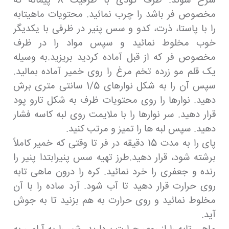
سرخ شوند. ظرف گودی با ظرفیت 8 پیمانه که
مخصوص فر باشد را چرب نمائید. محتویات ماهیتابه
را با پاستا، ذرت، کدو و سس پنیر در ظرفی با یکدیگر
خوب مخلوط نمائید و سپس مواد را در ظرف
مخصوص فر که از قبل آماده کردید بریزید.به وسیله
یک قلم مو زرده تخم مرغ را روی خمیر آماده بمالید.
سپس آن را به شکل نوارهای 1/5 سانتی متری برش
دهید. نوارها را روی محتویات ظرف به شکل تارو پود
قرار دهید. سر نوارها را با ملایمت روی لبه کاسه فشار
دهید. سپس لبه ها را تمیز و مرتب کنید.
پای را به مدت 15 دقیقه در فر تا وقتی که خمیر کاملاً
برشته شود، قرار دهید.طرز تهیه سس پنیرابتدا پنیر را
رنده و جعفری را خرد نمائید. کره را درون ماهی تابه
روی حرارت قرار دهید تا آب شود. آرد ساده را با آن
مخلوط نمائید و روی حرارت به هم بزنید تا به جوش
آید.