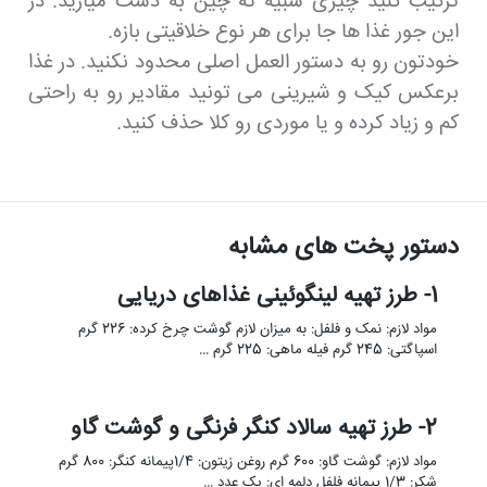
ترکیب کنید چیزی شبیه ته چین به دست میارید. در
این جور غذا ها جا برای هر نوع خلاقیتی بازه.
خودتون رو به دستور العمل اصلی محدود نکنید. در غذا
برعکس کیک و شیرینی می تونید مقادیر رو به راحتی
کم و زیاد کرده و یا موردی رو کلا حذف کنید.
دستور پخت های مشابه
1- طرز تهیه لینگوئینی غذاهای دریایی
مواد لازم: نمک و فلفل: به میزان لازم گوشت چرخ کرده: 226 گرم
اسپاگتی: 245 گرم فیله ماهی: 225 گرم …
2- طرز تهیه سالاد کنگر فرنگی و گوشت گاو
مواد لازم: گوشت گاو: 600 گرم روغن زیتون: 1/4پیمانه کنگر: 800 گرم
شکر: 1/3 پیمانه فلفل دلمه ای: یک عدد …