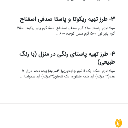
3- طرز تهیه ریکوتا و پاستا صدفی اسفناج
مواد لازم: پاستا: 280 گرم صدفی اسفناج: 500 گرم پنیر ریکوتا: 250
گرم پنیر لور: 500 گرم سس گوجه: 600 …
4- طرز تهیه پاستای رنگی در منزل (با رنگ
طبیعی)
مواد لازم: نمک: یک قاشق چایخوری( 3مرتبه) زرده تخم مرغ: 5
عدد(3 مرتبه) آرد همه منظوره: یک فنجان(3مرتبه) آرد سمولینا: …