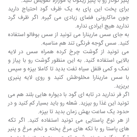
پنیر کوتاژ رو با پنیر ریکوتا یا موزارلا تعویض کنید.
برای پخت این پای به یک ظرف گود احتیاج دارید
چون ماکارونی فضای زیادی می گیره. اگر ظرف گرد
ندارید هیچ ایرادی نداره.
به جای سس مارینارا می تونید از سس بوفالو استفاده
کنید. سس گوجه فرنگی تند هم مناسبه.
می تونید از گوشت چرخ کرده همراه سس در لایه
بالایی استفاده کنید. به این منظور گوشت رو با پیاز و
نمک و کمی فلفل سیاه تفت بدید تا کاملا بپزه و سپس
با سس مارینارا مخلوطش کنید و روی لایه پنیری
بریزید.
اگر فر ندارید در تابه ای گود با دیواره هایی بلند هم می
تونید این غذا رو بپزید. شعله رو باید بسیار کم کنید و در
حدود یک ساعت بهش زمان بدید تا بپزه.
از هر نوع پاستایی می تونید استفاده کنید. اگر تکه
های پاستا رو با تکه های مرغ پخته و تخم مرغ و پنیر