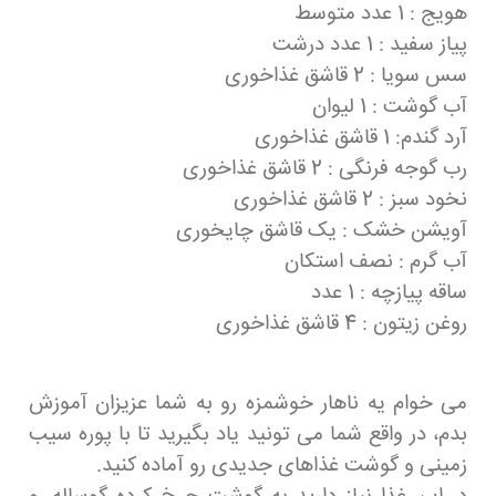
هویج : 1 عدد متوسط
پیاز سفید : 1 عدد درشت
سس سویا : 2 قاشق غذاخوری
آب گوشت : 1 لیوان
آرد گندم: 1 قاشق غذاخوری
رب گوجه فرنگی : 2 قاشق غذاخوری
نخود سبز : 2 قاشق غذاخوری
آویشن خشک : یک قاشق چایخوری
آب گرم : نصف استکان
ساقه پیازچه : 1 عدد
روغن زیتون : 4 قاشق غذاخوری
می خوام یه ناهار خوشمزه رو به شما عزیزان آموزش
بدم، در واقع شما می تونید یاد بگیرید تا با پوره سیب
زمینی و گوشت غذاهای جدیدی رو آماده کنید.