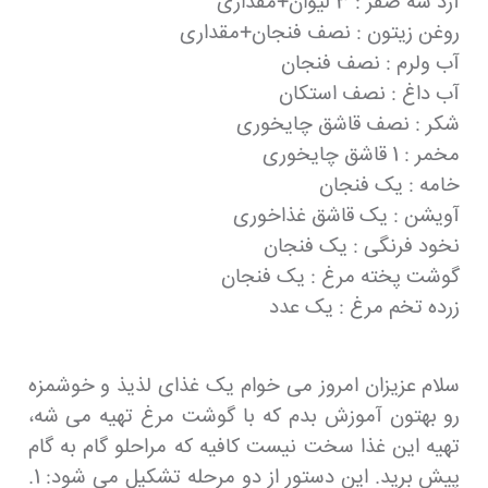
آرد سه صفر : 3 لیوان+مقداری
روغن زیتون : نصف فنجان+مقداری
آب ولرم : نصف فنجان
آب داغ : نصف استکان
شکر : نصف قاشق چایخوری
مخمر : 1 قاشق چایخوری
خامه : یک فنجان
آویشن : یک قاشق غذاخوری
نخود فرنگی : یک فنجان
گوشت پخته مرغ : یک فنجان
زرده تخم مرغ : یک عدد
سلام عزیزان امروز می خوام یک غذای لذیذ و خوشمزه
رو بهتون آموزش بدم که با گوشت مرغ تهیه می شه،
تهیه این غذا سخت نیست کافیه که مراحلو گام به گام
پیش برید. این دستور از دو مرحله تشکیل می شود: 1.