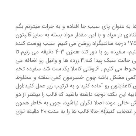
ه عنوان پای سیب جا افتاده و به جرات میتونم بگم
در میاد و با این مقدار مواد بسته به سایز قالبتون
4 تا 6 عدد پای در میاد ، میتونین به میزان نیاز مقدار رو چند برابر کنید.1.در ابتدا فر رو از حدود 20 دقیقه قبل با دمای 175 درجه سانتیگراد روشن می کنیم. سیب پوست کنده
شده رو به حلقه ها یا قطعاتی با ضخامت حدود نیم سانت برش می زنیم2.زرده و سفیده تخم مرغ ها رو جدا می کنیم، سفیده رو با دور تند همزن 3-4 دقیقه می زنیم تا
خودش رو بگیره .3.بعد کره هم دمای محیط را با پودر قند با همزن می زنیم تا جایی که رنگش کمی روشن بشه وکمی حالت سبک پیدا کنه.4.زرده ها و وانیل رو اضافه می
کنیم و کمی با همزن می زنیم .5.آرد و بیکینگ پودر را کم کم الک و به موادمون اضافه می کنیم و با دور آروم همزن مخلوط می کنیم . 6.وقتی کاملا یکدست شد سفیده تخم
اید کمی مشکل باشه چون خمیرمون کمی سفته و مخلوط
خمیر سفت شد نگران نشید چون تا اینجای کار رو درست انجام دادین)7.حالا قالبهای کاغذیتون رو آماده کنید و به ترتیب زیر عمل کنید:اول
به این نکته توجه داشته باشید که قالب را بیشتر از دو
ش خالی موند اصلا نگران نباشید، چون به خاطر همون
پف کردن تمام حفرات پر میشه(سایز قالبهای من بزرگ بودن و فقط 4 تا پای از موادم در اومد، میتونید قالبها را کوچکتر انتخاب کنید)8.حالا قالب ها را به مدت 20 دقیقه توی