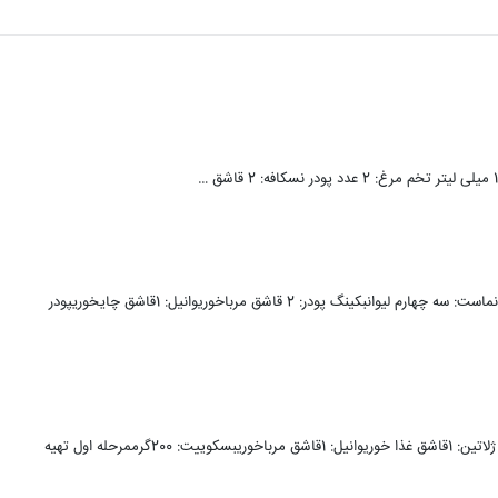
مواد لازم:آرد سفید: 2لیوانتخم مرغ: 4عددروغن مایع: نصف لیوانشکر: 1لیوانماست: سه چهارم لیوانبکینگ پودر: 2 قاشق مرباخوریوانیل: 1قاشق چايخوريپودر
مواد لازم:پنیرخامه ای: 200گرمخامه: 200گرمکره: 150گرمشکر: 100گرمپودر ژلاتین: 1قاشق غذا خوریوانیل: 1قاشق مرباخوریبسکوییت: 200گرممرحله اول تهیه