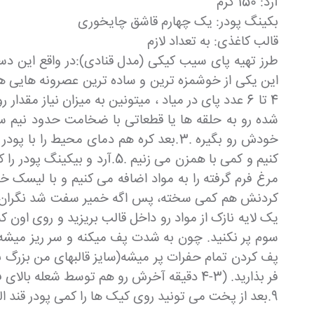
آرد: 150 گرم
بکینگ پودر: یک چهارم قاشق چایخوری
قالب کاغذی: به تعداد لازم
طرز تهیه پای سیب کیکی (مدل قنادی):در واقع این د
این یکی از خوشمزه ترین و ساده ترین عصرونه هایی هس
مرغ فرم گرفته را به مواد اضافه می کنیم و با لیس
یک لایه نازک از مواد رو داخل قالب بریزید و روی اون ک
سوم پر نکنید. چون به شدت پف میکنه و سر ریز میشه.
فر بذارید. (3-4 دقیقه آخرش رو هم توسط شعله بالای فر، به برشته شدن روش اختصاص بدید. )
9.بعد از پخت می تونید روی کیک ها را کمی پودر قند الک شده بریزید و نوش جان کنید.