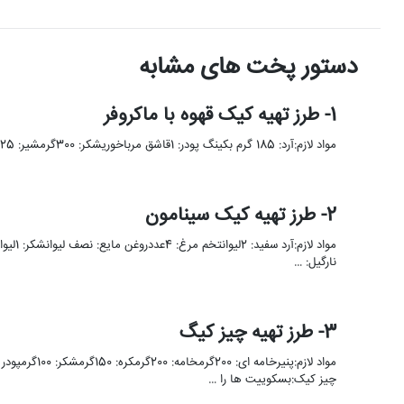
دستور پخت های مشابه
1- طرز تهیه کیک قهوه با ماکروفر
مواد لازم:آرد: 185 گرم بکینگ پودر: 1قاشق مرباخوریشکر: 300گرمشیر: 125 میلی لیتر تخم مرغ: 2 عدد پودر نسکافه: 2 قاشق …
2- طرز تهیه کیک سینامون
نارگیل: …
3- طرز تهیه چیز کیگ
چیز کیک:بسکوییت ها را …