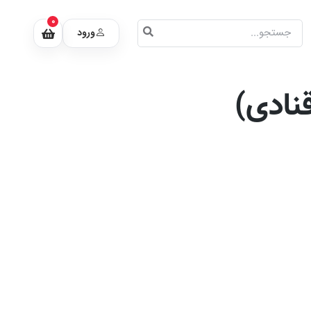
0
ورود
نادی)