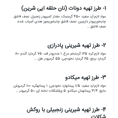
1- طرز تهیه دونات (نان حلقه ایی شرین)
مواد لازم:آرد سفید: 450 گرمنمک: مقدار کمیپودر زنجبیل: نصف قاشق
چایخوریپودر دارچین: نصف قاشق چایخوریجوز هندی آسیاب شده:
نصف قاشق …
2- طرز تهیه شیرینی پادرازی
مواد لازم:کره: 125 گرمتخم مرغ: 1 عددپودر قند: 75 گرمارد گندم: 80
گرمارد برنج: 65 گرمارد نخودچی: 55 گرمپودر هل: …
3- طرز تهیه میکادو
مواد لازم:ارد سفید: 1/5 پیمانهارد نخودچی: 1 پیمانهکره: 100 گرمروغن
مایع: 3/4 پیمانهنان میکادو: 5 ورقشکلات تخته ای: 50 گرمپودر …
4- طرز تهیه شیرینی زنجبیلی با روکش
شکلات