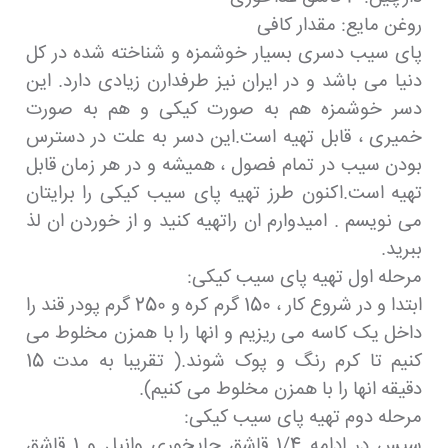
روغن مایع: مقدار کافی
پای سیب دسری بسیار خوشمزه و شناخته شده در کل
دنیا می باشد و در ایران نیز طرفدارن زیادی دارد. این
دسر خوشمزه هم به صورت کیکی و هم به صورت
خمیری ، قابل تهیه است.این دسر به علت در دسترس
بودن سیب در تمام فصول ، همیشه و در هر زمان قابل
تهیه است.اکنون طرز تهیه پای سیب کیکی را برایتان
می نویسم . امیدوارم ان راتهیه کنید و از خوردن ان لذ
ببرید.
مرحله اول تهیه پای سیب کیکی:
ابتدا و در شروع کار ، 150 گرم کره و 250 گرم پودر قند را
داخل یک کاسه می ریزیم و انها را با همزن مخلوط می
کنیم تا کرم رنگ و پوک شوند.( تقریبا به مدت 15
دقیقه انها را با همزن مخلوط می کنیم).
مرحله دوم تهیه پای سیب کیکی:
سپس در ادامه 1/4 قاشق چایخوری وانیل و 1 قاشق