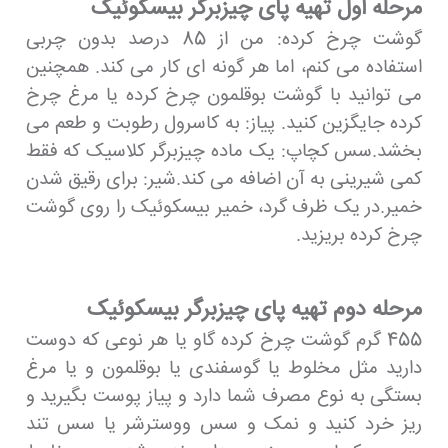
مرحله اول تهیه پای چیزبرگر بیسکوئیک
گوشت چرخ کرده: من از 85 درصد بدون چربی
استفاده می کنم، اما هر گونه ای کار می کند. همچنین
می توانید با گوشت بوقلمون چرخ کرده یا مرغ چرخ
کرده جایگزین کنید. پیاز: به کاسرول رطوبت و طعم می
بخشد.سس کچاپ: یک ماده چیزبرگر کلاسیک که فقط
کمی شیرینی به آن اضافه می کند.شیر: برای رقیق شدن
خمیر.در یک ظرف گرد، خمیر بیسکوئیک را روی گوشت
چرخ کرده بریزید.
مرحله دوم تهیه پای چیزبرگر بیسکوئیک
455 گرم گوشت چرخ کرده گاو یا هر نوعی که دوست
دارید مثل مخلوط یا گوسفندی یا بوقلمون و یا مرغ
بستگی به نوع مصرف شما دارد و پیاز پوست بگیرید و
ریز خرد کنید و نمک و سس ووسترشر یا سس تند