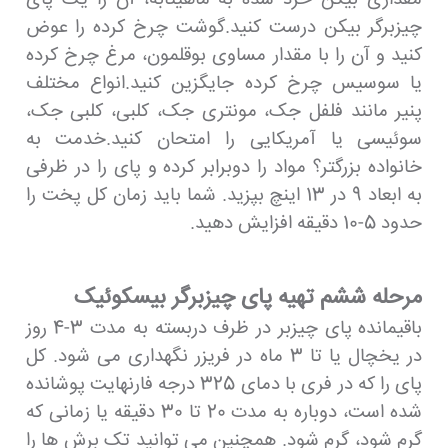
چیزبرگر بیکن درست کنید.گوشت چرخ کرده را عوض
کنید و آن را با مقدار مساوی بوقلمون، مرغ چرخ کرده
یا سوسیس چرخ کرده جایگزین کنید.انواع مختلف
پنیر مانند فلفل جک، مونتری جک، کلبی، کلبی جک،
سوئیسی یا آمریکایی را امتحان کنید.خدمت به
خانواده بزرگتر؟ مواد را دوبرابر کرده و پای را در ظرفی
به ابعاد 9 در 13 اینچ بپزید. شما باید زمان کل پخت را
حدود 5-10 دقیقه افزایش دهید.
مرحله ششم تهیه پای چیزبرگر بیسکوئیک
باقیمانده پای چیزبر در ظرف دربسته به مدت 3-4 روز
در یخچال یا تا 3 ماه در فریزر نگهداری می شود. کل
پای را که در فری با دمای 325 درجه فارنهایت پوشانده
شده است، دوباره به مدت 20 تا 30 دقیقه یا زمانی که
گرم شود، گرم شود. همچنین می توانید تک برش ها را