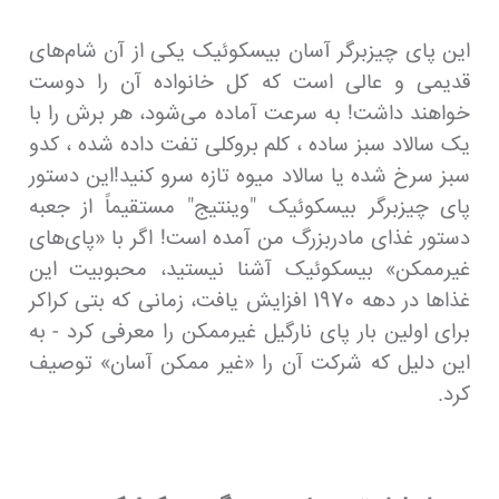
این پای چیزبرگر آسان بیسکوئیک یکی از آن شام‌های
قدیمی و عالی است که کل خانواده آن را دوست
خواهند داشت! به سرعت آماده می‌شود، هر برش را با
یک سالاد سبز ساده ، کلم بروکلی تفت داده شده ، کدو
سبز سرخ شده یا سالاد میوه تازه سرو کنید!این دستور
پای چیزبرگر بیسکوئیک "وینتیج" مستقیماً از جعبه
دستور غذای مادربزرگ من آمده است! اگر با «پای‌های
غیرممکن» بیسکوئیک آشنا نیستید، محبوبیت این
غذاها در دهه 1970 افزایش یافت، زمانی که بتی کراکر
برای اولین بار پای نارگیل غیرممکن را معرفی کرد - به
این دلیل که شرکت آن را «غیر ممکن آسان» توصیف
کرد.