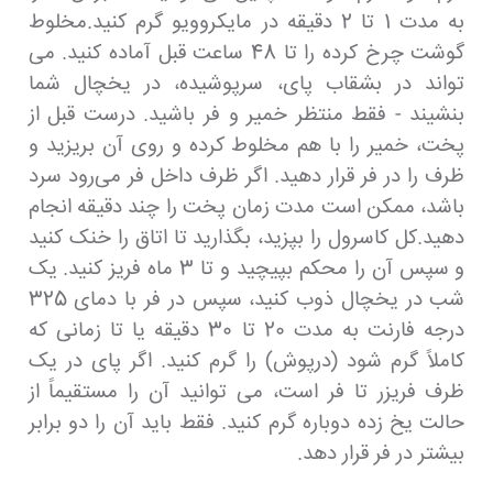
به مدت 1 تا 2 دقیقه در مایکروویو گرم کنید.مخلوط
گوشت چرخ کرده را تا 48 ساعت قبل آماده کنید. می
تواند در بشقاب پای، سرپوشیده، در یخچال شما
بنشیند - فقط منتظر خمیر و فر باشید. درست قبل از
پخت، خمیر را با هم مخلوط کرده و روی آن بریزید و
ظرف را در فر قرار دهید. اگر ظرف داخل فر می‌رود سرد
باشد، ممکن است مدت زمان پخت را چند دقیقه انجام
دهید.کل کاسرول را بپزید، بگذارید تا اتاق را خنک کنید
و سپس آن را محکم بپیچید و تا 3 ماه فریز کنید. یک
شب در یخچال ذوب کنید، سپس در فر با دمای 325
درجه فارنت به مدت 20 تا 30 دقیقه یا تا زمانی که
کاملاً گرم شود (درپوش) را گرم کنید. اگر پای در یک
ظرف فریزر تا فر است، می توانید آن را مستقیماً از
حالت یخ زده دوباره گرم کنید. فقط باید آن را دو برابر
بیشتر در فر قرار دهد.