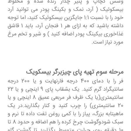
وسس کچاپ و پنیر چدار رنده شده و مخلوط
بیسکوئیک ( آرد، نمک و بکینگ پودر می توانید آرد
خود را با نسبت 1:1 جایگزین بیسکوئیک کنید، اما توجه
داشته باشید که به ازای هر 1 فنجان آرد، باید 1 قاشق
غذاخوری بیکینگ پودر اضافه کنید ) و شیر و تخم مرغ
مورد نیاز است.
مرحله سوم تهیه پای چیزبرگر بیسکویک
فر را با دمای 400 درجه فارنهایت و یا 200 درجه
سانتیگراد گرم کنید. یک بشقاب پای 9 اینچی و یا 22
سانتیمتری(یا یک ظرف فر مربعی عمیق 8 اینچی و یا
20 سانتیمتری) را چرب کنید و کنار بگذارید.در یک
ماهیتابه بزرگ، پیاز را با کمی روغن تفت داده تا نرم و
سبک شودوگوشت چرخ کرده را هم اضافه و حدود 8 تا
10 دقیقه روی حرارت متوسط ​​بگذارید تا گوشت گاو