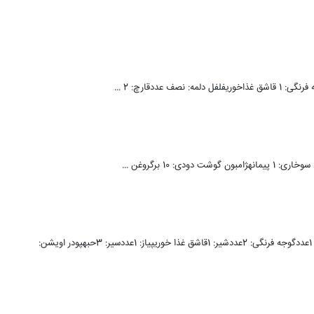
مواد لازم:سیب زمینی: 4عددگوشت: 200گرمتخم مرغ: 2عددفلفل دلمه ای: 1عددگوجه فرنگی: 2عددشیر: 1قاشق غذا خوریپیاز: 1عددسیر: 3حبهپودر اویشن: