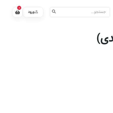
0
ورود
دی)