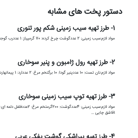
دستور پخت های مشابه
1- طرز تهیه سیب زمینی شکم پور تنوری
مواد لازم:سیب زمینی: 2 عددگوشت چرخ کرده: 70 گرمپیاز: 1 عددرب گوجه فرنگی: 1 قاشق غذاخوریفلفل دلمه: نصف عددقارچ: 2 …
2- طرز تهیه رول ژامبون و پنیر سوخاری
مواد لازم:نان تست: 10 عددپنیر گودا: 10 برگتخم مرغ: 2 عددارد: 1 پیمانهارد سوخاری: 1 پیمانهژامبون گوشت دودی: 10 برگروغن …
3- طرز تهیه توپ سیب زمینی سوخاری
1قاشق چایی …
4- طرز تهیه پیراشکی گوشت پفکی عربی