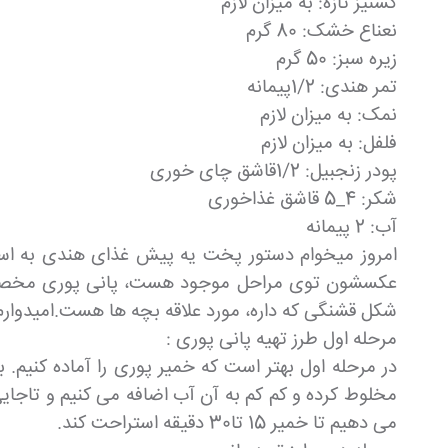
گشنیز تازه: به میزان لازم
نعناع خشک: 80 گرم
زیره سبز: 50 گرم
تمر هندی: 1/2پیمانه
نمک: به میزان لازم
فلفل: به میزان لازم
پودر زنجبیل: 1/2قاشق چای خوری
شکر: 4_5 قاشق غذاخوری
آب: 2 پیمانه
امروز میخوام دستور پخت یه پیش غذای هندی به اس
عکسشون توی مراحل موجود هست، پانی پوری مخصوص کش
شکل قشنگی که داره، مورد علاقه بچه ها هست.امیدوارم
مرحله اول طرز تهیه پانی پوری :
در مرحله اول بهتر است که خمیر پوری را آماده کنیم. ب
مخلوط کرده و کم کم به آن آب اضافه می کنیم و تاج
می دهیم تا خمیر 15 تا30 دقیقه استراحت کند.