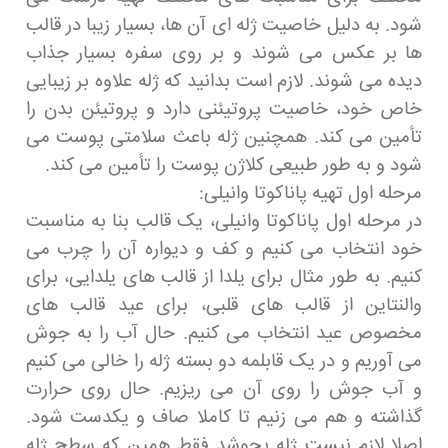
شود. به دلیل خاصیت ژله ای آن ها، بسیار زیبا در قالب
ها بر عکس می شوند و بر روی سفره بسیار جذاب
دیده می شوند. لازم است بدانید که ژله علاوه بر زیبایی
خاص خود، خاصیت پروتیئنی دارد و پروتیئن بدن را
تأمین می کند. همچنین ژله باعث سلامتی پوست می
شود و به طور طبیعی کلاژن پوست را تأمین می کند.
مرحله اول تهیه پاناکوتا وانیلی:
در مرحله اول پاناکوتا وانیلی، یک قالب بنا به مناسبت
خود انتخاب می کنیم و کف و دیواره آن را چرب می
کنیم. به طور مثال برای یلدا از قالب های یلدایی، برای
والنتاین از قالب های قلبی، برای عید قالب های
مخصوص عید انتخاب می کنیم. حال آب را به جوش
می آوریم و در یک قابلمه دو بسته ژله را خالی می کنیم
و آب جوش را روی آن می ریزیم. حال روی حرارت
گذاشته و هم می زنیم تا کاملا صاف و یکدست شود.
اصلا لازم نیست ژله بجوشد فقط همین که سطح ژله