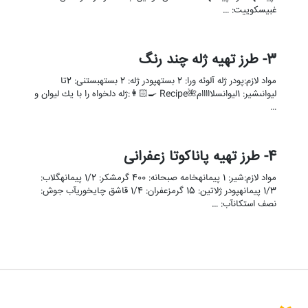
غبیسکوییت: …
3- طرز تهیه ژله چند رنگ
مواد لازم:پودر ژله آلوئه ورا: 2 بستهپودر ژله: 2 بستهبستنی: 2تا
ليوانىشیر: 1ليوانسلااااام🌺Recipe 👩🏻‍🍳:ژله دلخواه را با يك ليوان و
…
4- طرز تهیه پاناکوتا زعفرانی
مواد لازم:شیر: 1 پیمانهخامه صبحانه: 400 گرمشکر: 1/2 پیمانهگلاب:
1/3 پیمانهپودر ژلاتین: 15 گرمزعفران: 1/4 قاشق چایخوریآب جوش:
نصف استکانآب: …