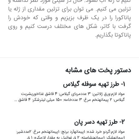
کنیم تا ژله آب نشود. حال در سینی مورد نظر گذاشته و
تزئین می کنیم. می توان برای تزئین مقداری از ژله یا
پاناکورا را در یک ظرف بزیزیم و وقتی که خودش را
گرفت با کاتر، شکل های مختلف درست کنیم و روی
پاناکوتا بگذاریم.
دستور پخت های مشابه
1- طرز تهیه سوفله گیلاس
مواد لازم:ورق ژلاتین: 3 عددمربای گیلاس: 4 قاشق غذاخوریشربت
گیلاس: 2 پیمانهتخم مرغ: 3 عددخامه: 150 میلی لیترشکر: 4 قاشق …
2- طرز تهیه دسر پان
مواد لازم:گردو خرد شده: 1پیمانهآرد برنج: 1پیمانهتخم مرغ: 2عددشیر:
1پیمانهشکر: 1پیمانهنشاسته: 2 ق غوانیل: به مقدار لازمکره: 1 ق