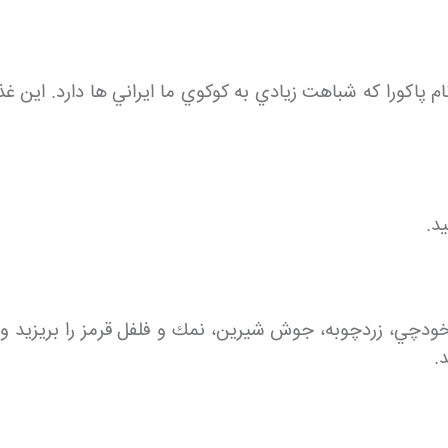
 پاكورا كه شباهت زيادي به كوكوي ما ايراني ها دارد. اين 
يد.
.