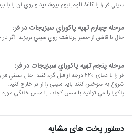
سيني فر را با كاغذ آلومينيوم بپوشانيد و روي آن را با 
مرحله چهارم تهيه پاكوراي سبزيجات در فر:
حال با قاشق از خمير برداشته روي سيني بريزيد. اگر د
مرحله پنجم تهيه پاكوراي سبزيجات در فر:
شروع به سوختن كنند بايد سيني را از فر خارج كنيد.
پاكورا را مي توانيد با سس كچاب يا سس خانگي مورد ع
دستور پخت های مشابه