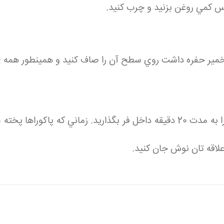
برس كمي روغن بزنيد و چرب كنيد.
ر خمير حفره داشت روي سطح آن را صاف كنيد و همينطور همه ي 
فر را با دماي 220 درجه از قبل گرم كنيد. حال سيني فر را به مدت 20 دقيقه داخل فر
لاقه تان نوش جان كنيد.