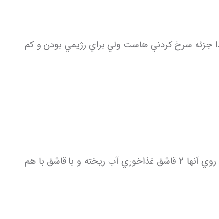
غذا جزئه سرخ كردني هاست ولي براي رژيمي بودن و كم
در يك كاسه ي گود پياز، فلفل دلمه اي، آرد برنج، آرد نخودچي، زردچوبه، جوش شيرين، نمك و فلفل قرمز را بريزيد و روي آنها 2 قاشق غذاخوري آب ريخته و با قاشق با هم