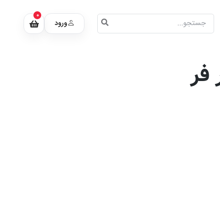
0
ورود
 فر