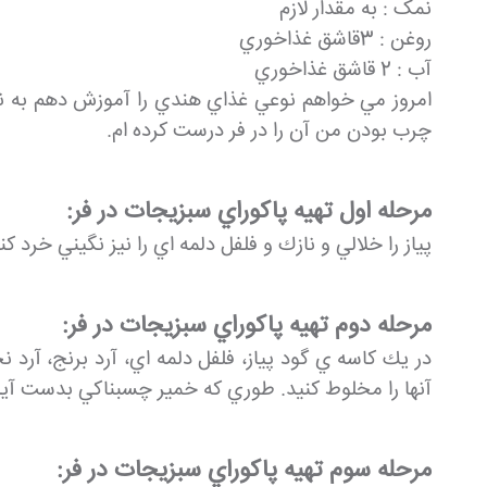
نمک : به مقدار لازم
روغن : 3قاشق غذاخوري
آب : 2 قاشق غذاخوري
امروز مي خواهم نوعي غذاي هندي را آموزش دهم به نام
چرب بودن من آن را در فر درست كرده ام.
مرحله اول تهيه پاكوراي سبزيجات در فر:
پياز را خلالي و نازك و فلفل دلمه اي را نيز نگيني خرد كن
مرحله دوم تهيه پاكوراي سبزيجات در فر:
آنها را مخلوط كنيد. طوري كه خمير چسبناكي بدست آيد
مرحله سوم تهيه پاكوراي سبزيجات در فر: