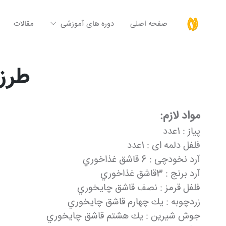
صفحه اصلی
دوره های آموزشی
مقالات
طرز 
مواد لازم:
پیاز : 1عدد
فلفل دلمه ای : 1عدد
آرد نخودچی : 6 قاشق غذاخوري
آرد برنج : 3قاشق غذاخوري
فلفل قرمز : نصف قاشق چايخوري
زردچوبه : يك چهارم قاشق چايخوري
جوش شیرین : يك هشتم قاشق چايخوري