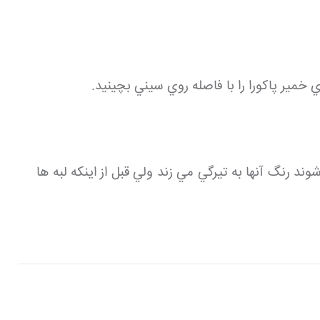
خمير پاكورا را با فاصله روي سيني بچينيد.
 بگذاريد. زماني كه پاكوراها پخته شوند رنگ آنها به تيرگي مي زند ولي قبل از اينكه لبه ها