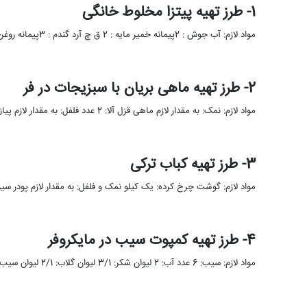
1- طرز تهیه پیتزا مخلوط خانگی
مواد لازم: آب جوش : 2پیمانه خمیر مایه : 2 ق چ آرد گندم : 3پیمانه روغن زیتون : 3 …
2- طرز تهیه ماهی بریان با سبزیجات در فر
مواد لازم: نمک: به مقدار لازم ماهی قزل آلا: 2 عدد فلفل: به مقدار لازم پیاز: یک عدد پیازچه: 40 …
3- طرز تهیه کباب ترکی
مواد لازم: گوشت چرخ کرده: یک کیلو نمک و فلفل: به مقدار لازم پودر سیر: ب
4- طرز تهیه کمپوت سیب در مایکروفر
مواد لازم: سیب: 6 عدد آب: 2 لیوان شکر: 3/1 لیوان گلاب: 2/1 لیوان سیب های شسته شده را طبق …