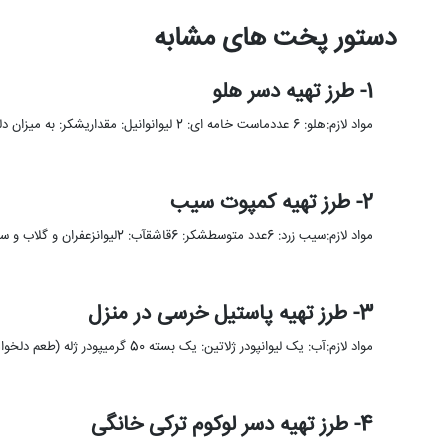
دستور پخت های مشابه
1- طرز تهیه دسر هلو
مواد لازم:هلو: 6 عددماست خامه ای: 2 لیوانوانیل: مقداریشکر: به میزان دلخواهبا سلام خدمت بانوان و همراهان گرامی.امیدوارم که حالتون …
2- طرز تهیه کمپوت سیب
مواد لازم:سیب زرد: 6عدد متوسطشکر: 6قاشقآب: 2لیوانزعفران و گلاب و سرکه: لازمآب لیمو: لازمسرکه: 2قاشقیک کیلو سیب را تمیز بشویید. …
3- طرز تهیه پاستیل خرسی در منزل
مواد لازم:آب: یک لیوانپودر ژلاتین: یک بسته 50 گرمیپودر ژله (طعم دلخواه): نصف بستهپودر شربت میوه ایی: یک قاشق غذاخوریشما …
4- طرز تهیه دسر لوکوم ترکی خانگی