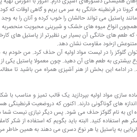
هان همیشگی دستورهای آسپزی دارم. امروز با آموزش تهیه پ
به کرونا در قرنطینه خانگی به سر می بریم و گاهی اوقات که
ند پاستیل می تواند حالشان را خوب کرده و آنان را به وجد 
همچون انواع میوه های خشک و شیرینی محبویت منحصربه فرپ
که طعم های خانگی آن بسیار بی نظیرتر از پاستیل های کارخ
و متنوعش ازخود مقاومت نشان دهد.
ن گلوکز را در لیست مواد اولیه آن حذف کرد. من خودم به 
 تنوع بیشتری به طعم های آن دهید. چون معمولا پاستیل یک
د. در ادامه این بخش از هنر آشپزی همراه من باشید تا مطال
اده سازی مواد اولیه بپردازید یک قالب تمیز و مناسب با شکل
 و اندازه های گوناگونی دارند. اکنون که دروضعیت قرنطینگ
 ای به نام گلوکز حذف می شود. پس دیگر نیازی نیست شما هم از
ر هم استفاده کنید. البته باید بگویم که استفاده از شکر کامل
لربایی به پاستیل یا هر نوع دسری می دهند به همین خاطر من