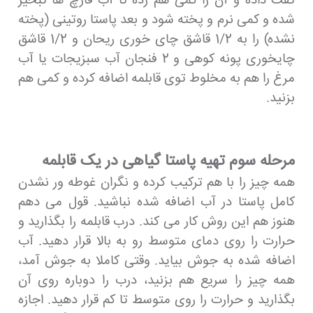
تفت داده و آن را کمی هم زده تا آب قارچ ها تبخیر
شده و کمی نرم و پخته شود و بعد پاستا روتینی (پخته
نشده) را به 1/2 قاشق چای خوری ریحان و 1/2 قاشق
چایخوری پونه کوهی و 2 فنجان آب سبزیجات یا آب
مرغ را هم به مخلوط توی قابلمه اضافه کرده و کمی هم
بزنید.
مرحله سوم تهیه پاستا گیاهی در یک قابلمه
همه چیز را با هم ترکیب کرده و نگران غوطه ور نشدن
کامل پاستا در آب اضافه شده نباشید. قول می دهم
هنوز هم این روش کار می کند. درب قابلمه را بگذارید و
حرارت را روی دمای متوسط ​​رو به بالا قرار دهید. آب
اضافه شده به جوش بیاید. وقتی کاملا به جوش آمد،
همه چیز را سریع هم بزنید، درب را دوباره روی آن
بگذارید و حرارت را روی متوسط ​​تا کم قرار دهید. اجازه