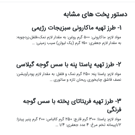
دستور پخت های مشابه
1- طرز تهیه ماکارونی سبزیجات رژیمی
مواد لازم: ماکارونی: ۵۰۰ گرم روغن: به مقدار لازم نمک،فلفل،زردچوبه:
به مقدار لازم جعفری: ۲۵۰ گرم (یک لیوان) سیب زمینی: …
2- طرز تهیه پاستا پنه با سس گوجه گیلاسی
مواد لازم: پاستا پنه: 250 گرم نمک و فلفل: به مقدار لازم پودرآویشن:
نصف قاشق چایخوری ریحان تازه و ساتوری …
3- طرز تهیه فریتاتای پخته با سس گوجه
فرنگی
مواد لازم: پاستا: 300 گرم قارچ: 250 گرم کالباس: 200 گرم پنیر پیتزا:
1/2پیمانه تخم مرغ: 4 عدد جعفری: 1/4 …