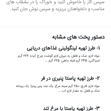
سپس گاز را خاموش کنید و خوراک را در بشقاب های
مناسب و دلخواهتان بریزید و سپس نوش جان کنید.
دستور پخت های مشابه
1- طرز تهیه لینگوئینی غذاهای دریایی
مواد لازم: نمک و فلفل: به میزان لازم گوشت چرخ کرده: 226 گرم
اسپاگتی: 245 گرم فیله ماهی: 225 گرم …
2- طرز تهیه پاستا پنیری در فر
مواد لازم: قارچ: 250 گرم سینه مرغ: یک عدد پنیر پیتزا: یک پیمانه
نمک و فلفل: به مقدار لازم آب: …
3- طرز تهیه پاستا با مرغ تند