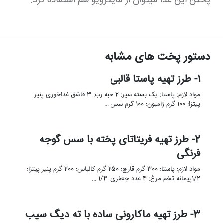
پختن این غذا میتوان از مایکرویو هم استفاده کرد.
دستور پخت های مشابه
1- طرز تهیه پاستا قالبی
مواد لازم: پاستا: یک بسته سیر: 2 حبه رب: 3 قاشق غذاخوری پنیر
پیتزا: 100 گرم ژامبون: 100 گرم سس …
2- طرز تهیه فریتاتای پخته با سس گوجه
فرنگی
مواد لازم: پاستا: 300 گرم قارچ: 250 گرم کالباس: 200 گرم پنیر پیتزا:
1/2پیمانه تخم مرغ: 4 عدد جعفری: 1/4 …
3- طرز تهیه ماکارونی ساده با ته دیگ سیب