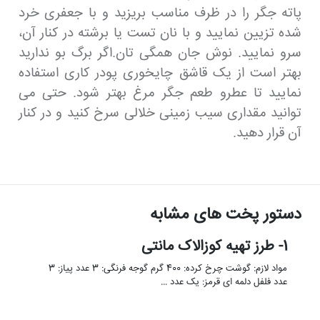
پاته جگر را در ظرف مناسب بریزید و با جعفری خرد
شده تزیین نمایید و با نان تست یا برشته در کنار آن،
سرو نمایید. نوش جان همگی تان.اگر برگ بو ندارید
بهتر است از یک قاشق چایخوری پودر کاری استفاده
نمایید تا عطرو طعم جگر مرغ بهتر شود. حتی می
توانید مقداری سیب زمینی خلالی سرخ کنید و در کنار
آن قرار دهید.
دستور پخت های مشابه
1- طرز تهیه کوزالاک مانتی
مواد لازم: گوشت چرخ کرده: 400 گرم گوجه فرنگی: 3 عدد پیاز: 3
عدد فلفل دلمه ای قرمز: یک عدد …