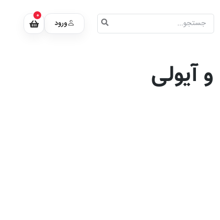
0
ورود
و آیولی