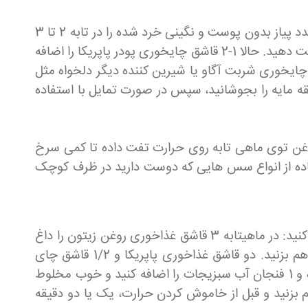
سس گوجه فرنگی را آماده کنید// ابتدا 1 قاشق غذاخوری روغن زیتون را توی ماهی تابه بریزید و گرم کنید و بعد یک عدد پیاز بدون پوست و نگینی خرد شده را در تابه 2 تا 3
دقیقه تفت دهید و بعد دو حبه سیر خرد یا له شده و یک فلفل قرمز خرد شده را هم به پیاز اضافه و یک دقیقه دیگر تفت دهید. حالا 1-2 قاشق چایخوری پودر پاپریکا را اضافه
ودن 400 گرم گوجه فرنگی خرد شده ، 1.5 قاشق غذاخوری سرکه سیب یا سرکه دیگر دلخواه ، 2 قاشق چایخوری شربت آگاو یا شیرین کننده دیگر دلخواه مثل
ک و مقداری پودر فلفل را به تابه اضافه هم زده و کمی تفت دهید. در ظرف را بپوشانید و به مدت 5 دقیقه مایه را بجوشانید، سپس در صورت تمایل با استفاده
ید 300 گرم فلفل سبز نوع دلخواه را با کمی روغن توی ماهی تابه روی حرارت تفت داده تا کمی سرخ
فاده از انواع سس هایی که دوست دارید در ظرف کوچک
شما میتوانید بسادگی نوع دیگر آن را هم در ماهی تابه درست کنید که بدین ترتیب است . در ابتدا سس تند را آماده کنید: در ماهیتابه 3 قاشق غذاخوری روغن زیتون را داغ
کنید. یک عدد پیاز را ریز خرد کنید و بعد به تابه اضافه و حدود 5-7 دقیقه تفت دهید تا شفاف شود و هر از گاهی هم بزنید. دو قاشق غذاخوری پاپریکا و 1/2 قاشق چای
خوری فلفل قرمز تند را هم به سس اضافه و مخلوط کرده و حدود یک دقیقه بپزید. 1 قاشق غذاخوری آرد همه منظوره و 1 فنجان آب سبزیجات را اضافه کنید و خوب مخلوط
بزنید.2-3 قاشق غذاخوری رب گوجه فرنگی را هم بزنید و قبل از خاموش کردن حرارت، یک یا دو دقیقه