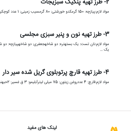
2- طرز تهیه پنکیک سبزیجات
مواد لازم:پیازچه: 150 گرمکدو خورشتی: 80 گرمسیب زمینی: 1 عدد کوچکپیاز: 1 عدد کوچکهویج: 1 عدد کوچکقارچ: 2 عددآرد: 3/4 …
3- طرز تهیه نون و پنیر سبزی مجلسی
مواد لازم:نان تست: یک بستهتره: دو شاخهجعفری: دو شاخهپیازچه: دو
یک …
4- طرز تهیه قارچ پرتوبلوی گریل شده سیر دار
مواد لازم:قارچ: 4 عددروغن زیتون: 75 میلی لیترآبلیمو: 3 ق غسیر: 2حبهنمک و فلفل: به میزان لازمجعفری: 2ق غبه نام …
لینک های مفید