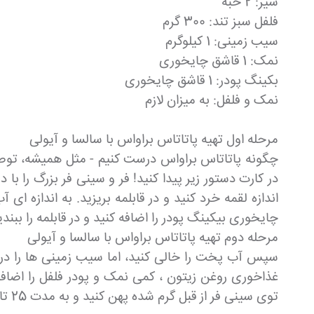
سیر: 2 حبه
فلفل سبز تند: 300 گرم
سیب زمینی: 1 کیلوگرم
نمک: 1 قاشق چایخوری
بکینگ پودر: 1 قاشق چایخوری
نمک و فلفل: به میزان لازم
مرحله اول تهیه پاتاتاس براواس با سالسا و آیولی
چگونه پاتاتاس براواس درست کنیم - مثل همیشه، توصیه 
اندازه لقمه خرد کنید و در قابلمه بریزید. به اندازه
چایخوری بیکینگ پودر را اضافه کنید و در قابلمه را ببندید و با حرا
مرحله دوم تهیه پاتاتاس براواس با سالسا و آیولی
غذاخوری روغن زیتون ، کمی نمک و پودر فلفل را اضاف
توی سینی فر از قبل گرم شده پهن کنید و به مدت 25 تا 30 دقیقه در فر قرار دهید تا طلایی و ترد شوند.