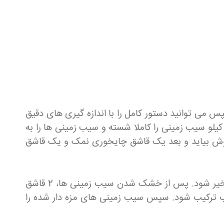
س می توانید دستور کامل را با اندازه گیری های دقیق
42 درجه فارنهایت (220 درجه سانتیگراد) گرم کنید. یک کیلو سیب زمینی را کاملا شسته و سیب زمینی ها را به
آب بجوش بیاید و بعد یک قاشق چایخوری نمک و یک قاشق
سپس آب پخت را خالی کنید، اما سیب زمینی ها را در قابلمه بگذارید و اجازه دهید رطوبت اضافی بدون درپوش تبخیر شود. پس از خشک شدن سیب زمینی ها، 2 قاشق
خوب ترکیب شود. سپس سیب زمینی های مزه دار شده را