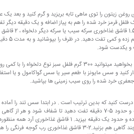
کنید و قبل از افز
شکر، کمی نم
ف و یکدست شود.
همچنین اگر برای طعم بیشتر و تزیین کنار سیب زمینی بخواهید میتوان
دار کنید و سس مایونز با طعم سیر یا سس گواکامول و یا است
 جعفری خرد شده را روی سیب زمینی ها بپاشید.
کرده ،بگذارید 10 دقیقه روی حرارت ملایم بپزد و هر از چند گاهی هم 