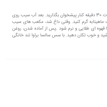
680 گرم سیب زمینی را پوست بگیرید و به مکعب های کوچک برش دهید. آنها را در ظرفی با آب سرد بریزید و به مدت 30 دقیقه کنار پیشخوان بگذارید. بعد آب سیب روی
 خشک کنید.2.5 فنجان (حدود 750 میلی لیتر) روغن را در یک ماهیتابه گرم کنید. وقتی داغ شد، مکعب های سیب
 سرخ کنید تا قهوه ای طلایی و نرم شود .پس از آماده شدن، روغن
پاشید و خوب تکان دهید. با سس سالسا براوا تند خانگی