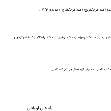
 شاخهریحان: سه شاخهمرزه: یک شاخهشوید: دو شاخهنعناع: یک شاخهترخون:
راه های ارتباطی