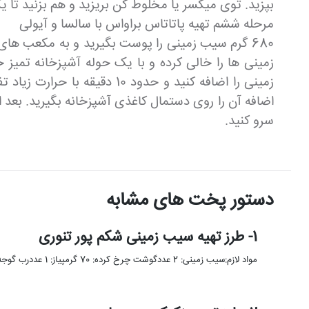
بپزید. توی میکسر یا مخلوط کن بریزید و هم بزنید تا ی
مرحله ششم تهیه پاتاتاس براواس با سالسا و آیولی
زمینی را اضافه کنید و حدود
اضافه آن را روی دستمال کاغذی آشپزخانه بگیرید. بعد ا
سرو کنید.
دستور پخت های مشابه
1- طرز تهیه سیب زمینی شکم پور تنوری
مواد لازم:سیب زمینی: 2 عددگوشت چرخ کرده: 70 گرمپیاز: 1 عددرب گوجه فرنگی: 1 قاشق غذاخوریفلفل دلمه: نصف عددقارچ: 2 …