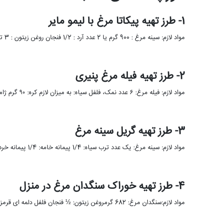
1- طرز تهیه پیکاتا مرغ با لیمو مایر
مواد لازم: سینه مرغ : 900 گرم یا 2 عدد آرد : 1/2 فنجان روغن زیتون : 3 تا 4 …
2- طرز تهیه فیله مرغ پنیری
مواد لازم: فیله مرغ: ۶ عدد نمک، فلفل سیاه: به میزان لازم کره: ۹۰ گرم ژامبون گوشت دودی: ۷ ورق …
3- طرز تهیه گریل سینه مرغ
مواد لازم: سینه مرغ: یک عدد ترب سیاه: 1/4 پیمانه خامه: 1/4 پیمانه خردل: 2 قاشق غذاخوری ترخون: چند شاخه …
4- طرز تهیه خوراک سنگدان مرغ در منزل
مواد لازم:سنگدان مرغ: 682 گرمروغن زیتون: ½ فنجان فلفل دلمه ای قرمز: 1 عددپیاز: 1 فنجانآویشن: 1/2 قاشق چایخوریفلفل سیاه: …