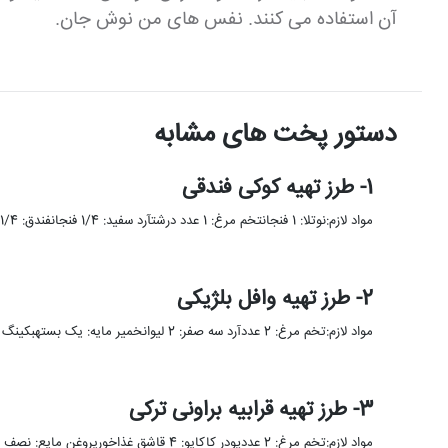
آن استفاده می کنند. نفس های من نوش جان.
دستور پخت های مشابه
1- طرز تهیه کوکی فندقی
مواد لازم:نوتلا: 1 فنجانتخم مرغ: 1 عدد درشتآرد سفید: 1/4 فنجانفندق: 1/4 فنجانکوکی نوعی شیرینی خشک و محبوب در سراسر …
2- طرز تهیه وافل بلژیکی
مواد لازم:تخم مرغ: 2 عددآرد سه صفر: 2 لیوانخمیر مایه: یک بستهبکینگ پودر: یک قاشق چایخوریآب داغ: نصف لیواننمک: یک …
3- طرز تهیه قرابیه براونی ترکی
مواد لازم:تخم مرغ: 2 عددپودر کاکایو: 4 قاشق غذاخوریروغن مایع: نصف استکانشکر: یک و نیم لیوانآرد: تقریبا 7 قاشق غذاخوریوانیل: …