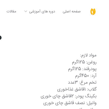
صفحه اصلی
دوره های آموزشی
مقالات
ط
مواد لازم:
روغن: 125گرم
پودرقند: 125گرم
آرد: 450گرم
تخم مرغ: 3عدد
گلاب: 1قاشق غذاخوری
بکینگ پودر: 2قاشق چای خوری
وانیل: نصف قاشق چای خوری