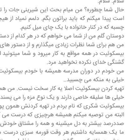
سلام. سلام.
حال شما چطوره؟ من میام بحث این شیرینی جات را تم
است پیدا میکنم که باید براتون بگم. دلمم نمیاد از
چسبه که در کنار خانواده با یک چای میل کنیم.
دوستان گلم من از شما می خواهم که در هر کدام از دستور
من هم برای شما نظرات زیادی میگذارم و از دستور های
بیسکوئیت در همه مواقع به کار میرود و شما میتونید ا
گشنگی خدای نکرده نخواهید مرد.
من خودم در دوران مدرسه همیشه با خودم بیسکوئیت و
خیلی به منکه می چسبید..
تهیه کردن بیسکوئیت اصلا یه کار سخت نیست. من همیش
خیلی ها سلیقه خاصی دارند و یک نوع مزه را می پسندن 
بیسکوئیت شکری که نام بردم در تهیه کردنش همون پودر 
البته من توصیه میکنم همیشه هرچیزی که درست می ک
صددرصد بیشتر به دل میشینه و همه را مشتاق خودش 
ما یک همسایه داشتیم هر وقت قورمه سبزی درست می