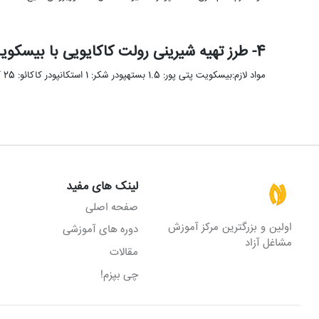
4- طرز تهیه شیرینی رولت کاکایویی با بیسکویت ترکی
مواد لازم:بیسکویت پتی پور: 1.5 بستهپودر شکر: 1 استکانپودر کاکائو: 25 گرموانیل: 5 گرمشیر: 1استکانکره نرم شده: 1 قاشق غذاخوریشکلات …
لینک های مفید
صفحه اصلی
اولین و بزرگترین مرکز آموزش
دوره های آموزشی
مشاغل آزاد
مقالات
چی بپزم!