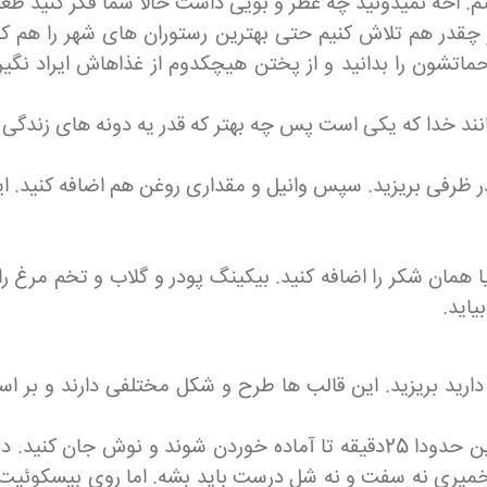
م. اخه نمیدونید چه عطر و بویی داشت حالا شما فکر کنید طع
چقدر هم تلاش کنیم حتی بهترین رستوران های شهر را هم که 
زحماتشون را بدانید و از پختن هیچکدوم از غذاهاش ایراد نگ
انند خدا که یکی است پس چه بهتر که قدر یه دونه های زندگی مو
ا در ظرفی بریزید. سپس وانیل و مقداری روغن هم اضافه کنید. ا
همان شکر را اضافه کنید. بیکینگ پودر و گلاب و تخم مرغ را هم
اید.
ت دارید بریزید. این قالب ها طرح و شکل مختلفی دارند و بر
وقتی که قالب ها آماده شدند آنها را در ماکرویو قرار بدین حدودا 25دقیقه تا 
یری نه سفت و نه شل درست باید بشه. اما روی بیسکوئیت ها ر