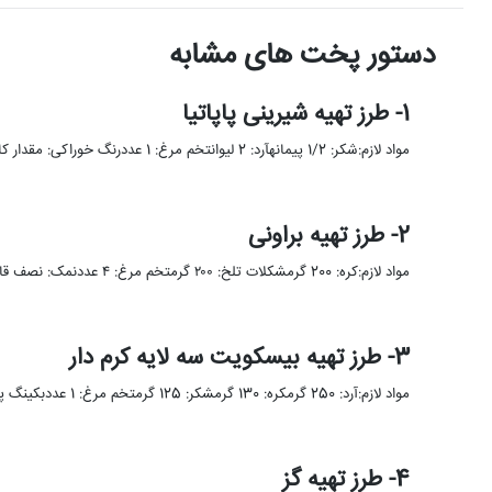
دستور پخت های مشابه
1- طرز تهیه شیرینی پاپاتیا
مواد لازم:شکر: 1/2 پیمانهآرد: 2 لیوانتخم مرغ: 1 عددرنگ خوراکی: مقدار کافیوانیل: 1/2 قاشق چایخوریپودر قند: 1/2 پیمانهکره: به مقدار …
2- طرز تهیه براونی
مواد لازم:کره: 200 گرمشکلات تلخ: ۲۰۰ گرمتخم مرغ: ۴ عددنمک: نصف قاشق چای خوری شکر قهوه ای: ۱ پیمانه وانیل: …
3- طرز تهیه بیسکویت سه لایه کرم دار
مواد لازم:آرد: 250 گرمکره: 130 گرمشکر: 125 گرمتخم مرغ: 1 عددبکینگ پودر: 1 قاشق غذاخوریوانیل: مقدار کافیشکلات صبحانه: مقدار کافیشکلات …
4- طرز تهیه گز