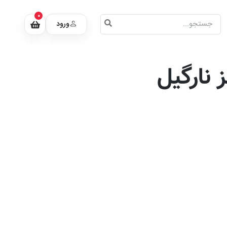
0
ورود
 نارگیل