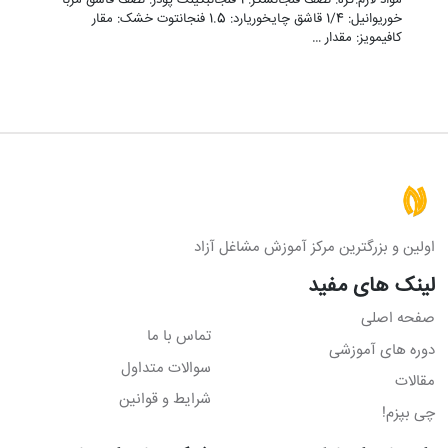
مواد لازم:کره: نصف فنجانشکر: 1 فنجانبکینگ پودر: نصف قاشق مربا
خوریوانیل: 1/4 قاشق چایخوریارد: 1.5 فنجانتوت خشک: مقار
کافیمویز: مقدار …
اولین و بزرگترین مرکز آموزش مشاغل آزاد
لینک های مفید
صفحه اصلی
تماس با ما
دوره های آموزشی
سوالات متداول
مقالات
شرایط و قوانین
چی بپزم!