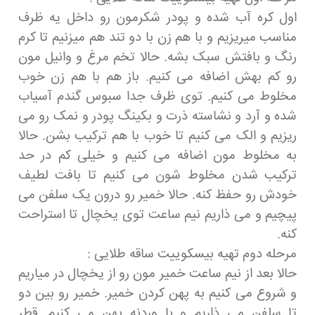
اول کره آب شده و پودر شکرمون رو داخل یه ظرف
مناسب میریزیم و با هم زن با دو تند هم میزنیم تا کرم
رنگ و بافتش سبک بشه. حالا تخم مرغ و وانیل مون
رو کم بهش اضافه می کنیم. باز هم با هم زن خوب
مخلوط می کنیم. توی ظرف جدا سبوس گندم آسیاب
شده و آرد و نشاسته ذرت و بکینگ پودر و نمک رو می
ریزیم و الک می کنیم تا خوب با هم ترکیب بشن. حالا
به مخلوط مون اضافه می کنیم و خیلی کم در حد
ترکیب شدن مخلوط شون می کنیم تا بافت لطیف
خودش رو حفظ کنه. حالا خمیر رو درون یک سلفن می
پیچیم و می ذاریم نیم ساعت توی یخچال تا استراحت
کنه.
مرحله دوم تهیه بیسکوییت ساقه طلایی :
حالا بعد از نیم ساعت خمیر مون رو از یخچال در میاریم
و شروع می کنیم به پهن کردن خمیر. خمیر رو بین دو
تا سلفن می ذاریم و با وردنه پهن می کنیم. قطر